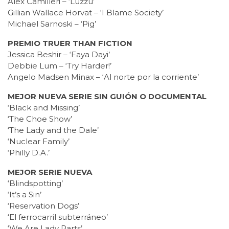
Alex Camilleri – ‘Luzzu’
Gillian Wallace Horvat – ‘I Blame Society’
Michael Sarnoski – ‘Pig’
PREMIO TRUER THAN FICTION
Jessica Beshir – ‘Faya Dayi’
Debbie Lum – ‘Try Harder!’
Angelo Madsen Minax – ‘Al norte por la corriente’
MEJOR NUEVA SERIE SIN GUIÓN O DOCUMENTAL
‘Black and Missing’
‘The Choe Show’
‘The Lady and the Dale’
‘Nuclear Family’
‘Philly D.A.’
MEJOR SERIE NUEVA
‘Blindspotting’
‘It’s a Sin’
‘Reservation Dogs’
‘El ferrocarril subterráneo’
‘We Are Lady Parts’