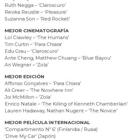
Ruth Negga – ‘Claroscuro’
Revika Reustle – ‘Pleasure’
Suzanna Son – ‘Red Rocket’
MEJOR CINEMATOGRAFÍA
Lol Crawley – ‘The Humans’
Tim Curtin – ‘Para Chiara’
Edu Grau – ‘Claroscuro’
Ante Cheng, Matthew Chuang – ‘Blue Bayou’
Ari Wegner – ‘Zola’
MEJOR EDICIÓN
Affonso Gonçalves – ‘Para Chiara’
Ali Greer – ‘The Nowhere Inn’
Joi McMillon – ‘Zola’
Enrico Natale – ‘The Killing of Kenneth Chamberlain’
Lauren Hadaway, Nathan Nugent – ‘The Novice’
MEJOR PELÍCULA INTERNACIONAL
‘Compartimento Nº 6’ (Finlandia / Rusia)
‘Drive My Car’ (Japón)