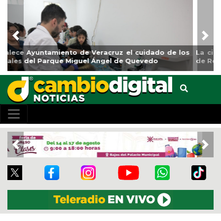
Previous
Nex
La ciudad de Veracruz se suma a la Jornada Nacional
de Reforestación 2026
Previous
Nex