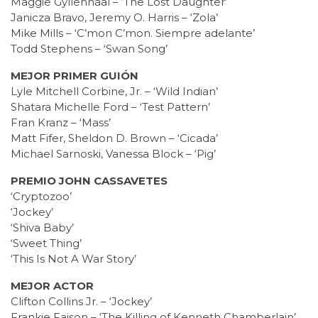
Maggie Gyllenhaal – ‘The Lost Daughter’
Janicza Bravo, Jeremy O. Harris – ‘Zola’
Mike Mills – ‘C’mon C’mon. Siempre adelante’
Todd Stephens – ‘Swan Song’
MEJOR PRIMER GUIÓN
Lyle Mitchell Corbine, Jr. – ‘Wild Indian’
Shatara Michelle Ford – ‘Test Pattern’
Fran Kranz – ‘Mass’
Matt Fifer, Sheldon D. Brown – ‘Cicada’
Michael Sarnoski, Vanessa Block – ‘Pig’
PREMIO JOHN CASSAVETES
‘Cryptozoo’
‘Jockey’
‘Shiva Baby’
‘Sweet Thing’
‘This Is Not A War Story’
MEJOR ACTOR
Clifton Collins Jr. – ‘Jockey’
Frankie Faison – ‘The Killing of Kenneth Chamberlain’