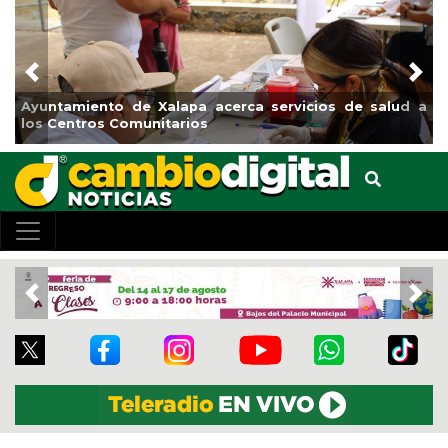
Previous
Nex
amiento de Xalapa acerca servicios de salud a
Municipio 
entros Comunitarios
el bouleva
Previous
Nex