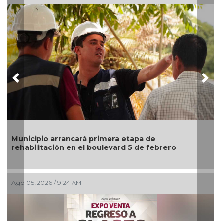
Previous
Nex
ipio arrancará primera etapa de
Invita A
ilitación en el boulevard 5 de febrero
Artes “E
, 2026 / 9:24 AM
Ago 03, 202