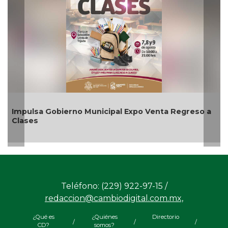
sa Gobierno Municipal Expo Venta Regreso a
Aplicará
es
agosto
Teléfono: (229) 922-97-15 /
redaccion@cambiodigital.com.mx,
¿Qué es
¿Quiénes
Directorio
/
/
/
CD?
somos?