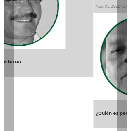
¿Quién es periodista?
Teléfono: (229) 922-97-15 /
redaccion@cambiodigital.com.mx,
¿Qué es
¿Quiénes
Directorio
/
/
/
CD?
somos?
Productos
Contáctanos
Consejo