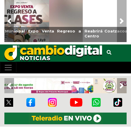
Previous
Nex
Reabrirá Coatzacoalcos la Alberca Semiolímpica Zona
Centro
Previous
Nex