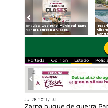
Previous
Guarniciones y banquetas para la
Empr
colonia El Mango en Pánuco
exp
Bicent
Portada
Opinión
Estado
Polici
Previous
Jul 28, 2021 / 13:11
Zarpa buque de guerra Pa