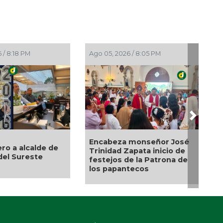
 / 7:20 PM
Ago 05, 2026 / 6:42 PM
Next
 de la Marquesa
Alcalde de Úrsulo Galván,
o de árboles por
Veracruz es desaforado
ar riesgos; no es