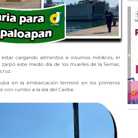
Ago
Alc
Ago 
Alc
pre
Ago
Más
An
 estar cargando alimentos e insumos médicos, el
Pre
zarpó este medio día de los muelles de la Semar,
Ago
cruz.
Sup
for
 Cuba en la embarcación terminó en los primeros
ió con rumbo a la isla del Caribe.
Ago
Se
pro