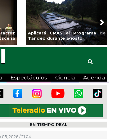
Next
sa la
Continúa Coatza Vive el Verano
Coyote
2026 con cine, actividades
lúdicas y expo
a
Espectáculos
Ciencia
Agenda
EN TIEMPO REAL
 05, 2026 / 21:04