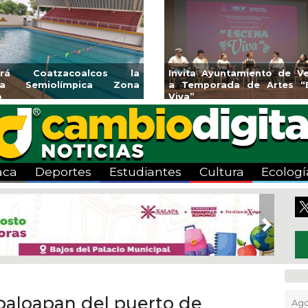
endedores de Xalapa
Coatzacoalcos impul
onen en Mercadito
halterofilia con la Copa 
enario
2026
aca
Deportes
Estudiantes
Cultura
Ecologí
Next
paloapan del puerto de
Ago