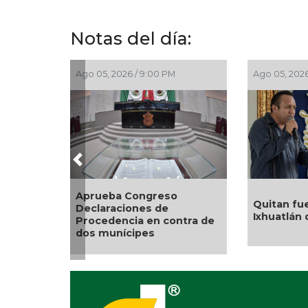
Notas del día:
Ago 05, 2026 / 7:46 PM
Ago 05, 2026
Previous
Entrega DIF Municipal de
En Rincón
Veracruz cerca de 100
hubo retir
credenciales de
represent
discapacidad
tala ilegal