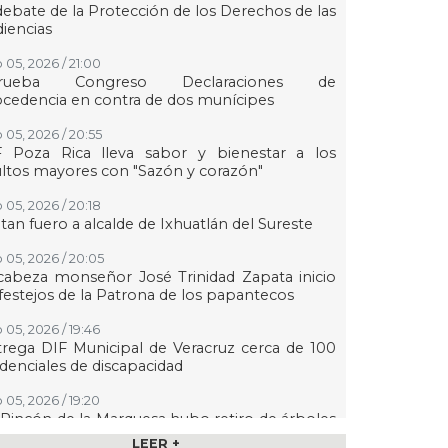
debate de la Protección de los Derechos de las
iencias
 05, 2026 / 21:00
rueba Congreso Declaraciones de
cedencia en contra de dos munícipes
 05, 2026 / 20:55
F Poza Rica lleva sabor y bienestar a los
ltos mayores con "Sazón y corazón"
 05, 2026 / 20:18
tan fuero a alcalde de Ixhuatlán del Sureste
 05, 2026 / 20:05
abeza monseñor José Trinidad Zapata inicio
festejos de la Patrona de los papantecos
 05, 2026 / 19:46
rega DIF Municipal de Veracruz cerca de 100
denciales de discapacidad
 05, 2026 / 19:20
Rincón de la Marquesa hubo retiro de árboles
 representar riesgos; no es tala ilegal
LEER +