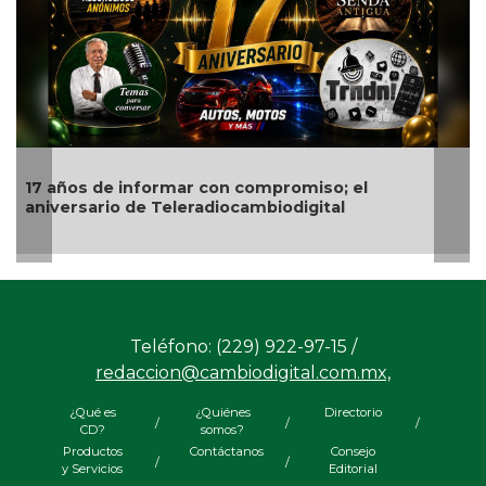
 años de informar con compromiso; el
iversario de Teleradiocambiodigital
Quitan
Teléfono: (229) 922-97-15 /
redaccion@cambiodigital.com.mx,
¿Qué es
¿Quiénes
Directorio
/
/
/
CD?
somos?