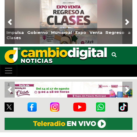
Previous
Nex
ulsa Gobierno Municipal Expo Venta Regreso a
Reabrir
ses
Centro
Previous
Nex