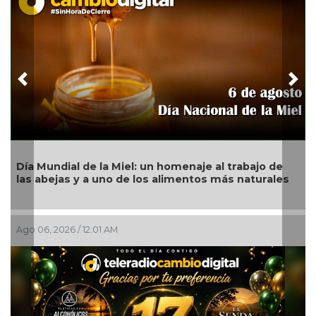
Previous
Nex
a Mundial de la Miel: un homenaje al trabajo de
s abejas y a uno de los alimentos más naturales
Aprue
en co
 06, 2026 / 12:01 AM
Ago 05,