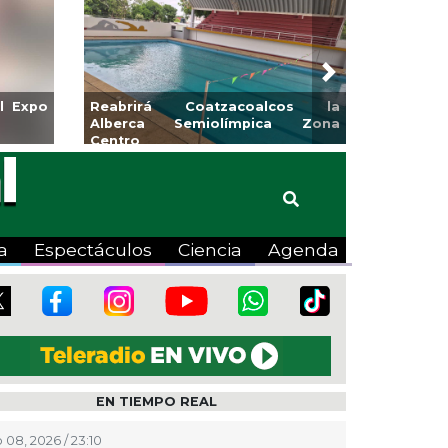
Next
l Expo
Reabrirá Coatzacoalcos la
Alberca Semiolímpica Zona
Centro
a
Espectáculos
Ciencia
Agenda
EN TIEMPO REAL
 08, 2026 / 23:10