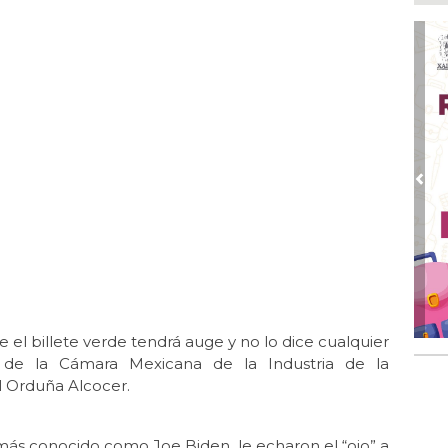
Boc
Ago
Lo
ame
Ago
La
Nac
Ago
Pre
¿C
Ago
Con
Ago
Re
en 
e el billete verde tendrá auge y no lo dice cualquier
l de la Cámara Mexicana de la Industria de la
Ago
Cer
l Orduña Alcocer.
más conocido como Joe Biden, le echaron el “ojo” a