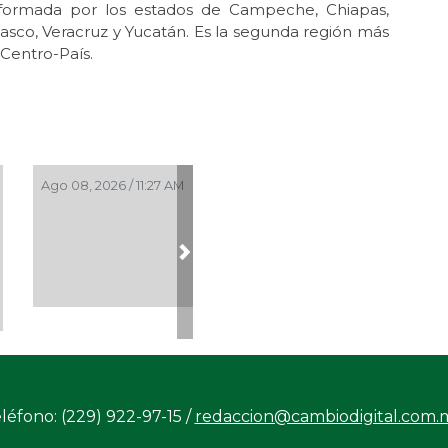
formada por los estados de Campeche, Chiapas,
asco, Veracruz y Yucatán. Es la segunda región más
Centro-País.
Ago 08, 2026 / 11:27 AM
Next
léfono: (229) 922-97-15 /
redaccion@cambiodigital.com.