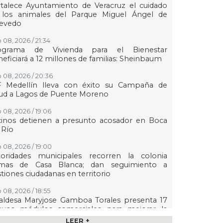
talece Ayuntamiento de Veracruz el cuidado
 los animales del Parque Miguel Ángel de
evedo
 08, 2026 / 21:34
ograma de Vivienda para el Bienestar
eficiará a 12 millones de familias: Sheinbaum
 08, 2026 / 20:36
F Medellín lleva con éxito su Campaña de
lud a Lagos de Puente Moreno
 08, 2026 / 19:06
cinos detienen a presunto acosador en Boca
 Río
 08, 2026 / 19:00
toridades municipales recorren la colonia
mas de Casa Blanca; dan seguimiento a
tiones ciudadanas en territorio
 08, 2026 / 18:55
aldesa Maryjose Gamboa Torales presenta 17
evos módulos comerciales para mejorar la
gen de las playas e impulsar la economía de
LEER +