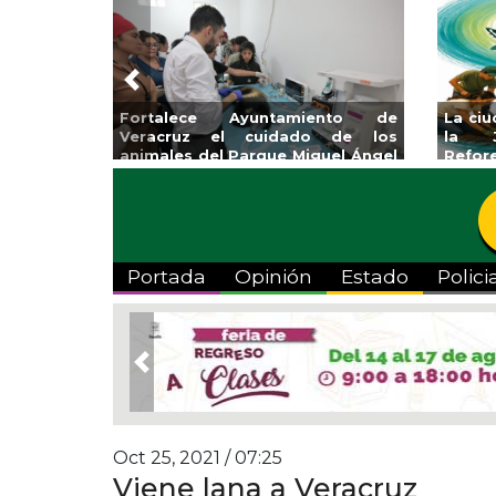
Previous
Fortalece Ayuntamiento de
La ci
Veracruz el cuidado de los
la J
animales del Parque Miguel Ángel
Refor
de Quevedo
Portada
Opinión
Estado
Polici
Previous
Oct 25, 2021 / 07:25
Viene lana a Veracruz