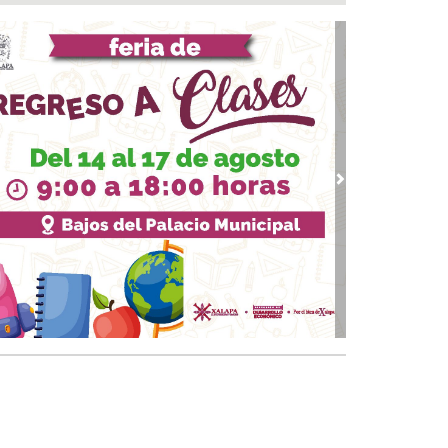
a del Río
 08, 2026 / 16:53
calizan una cartulina con mensajes
nazantes en Papantla!!!
 08, 2026 / 16:45
 ciudad de Veracruz se suma a la Jornada
ional de Reforestación 2026
 08, 2026 / 16:34
vious
Next
on o sin espuma?
 08, 2026 / 16:33
trol y confianza:la prueba de la seguridad
 08, 2026 / 15:34
sguarda Ayuntamiento de Veracruz a canino
situación de riesgo en zona norte de la ciudad
 08, 2026 / 15:10
veza: cinco siglos de historia en nuestro país