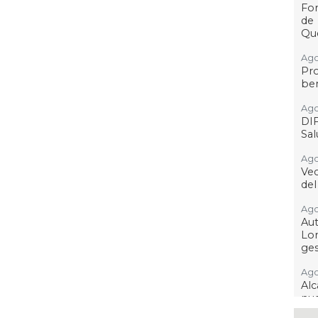
For
de
Qu
Ago
Pr
ben
Ago
DI
Sa
Ago
Ve
del
Ago
Au
Lo
ges
Ago
Alc
nu
ima