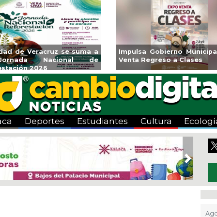
udad de Veracruz se suma a
Impulsa Gobierno Municipa
ornada Nacional de
Venta Regreso a Clases
estación 2026
aca
Deportes
Estudiantes
Cultura
Ecologí
Next
Ago