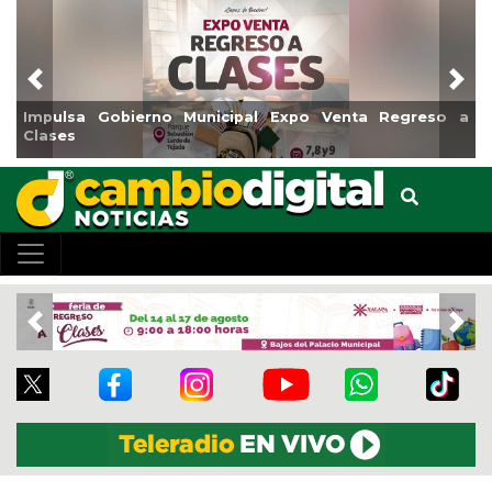
Previous
Nex
sa Gobierno Municipal Expo Venta Regreso a
Reabrirá 
s
Centro
Previous
Nex