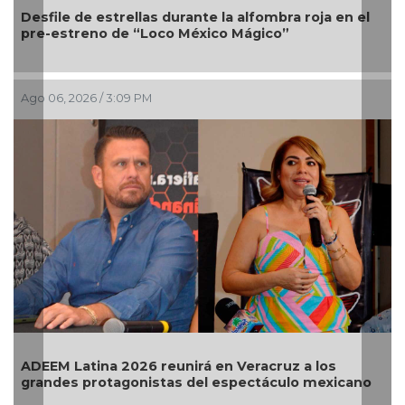
sfile de estrellas durante la alfombra roja en el
Melani
e-estreno de “Loco México Mágico”
gira H
o 06, 2026 / 3:09 PM
Ago 03,
EEM Latina 2026 reunirá en Veracruz a los
Ariana
andes protagonistas del espectáculo mexicano
termin