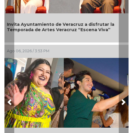
vita Ayuntamiento de Veracruz a disfrutar la
Tras m
mporada de Artes Veracruz “Escena Viva”
venía 
o 06, 2026 / 3:53 PM
Ago 05,
Previous
Nex