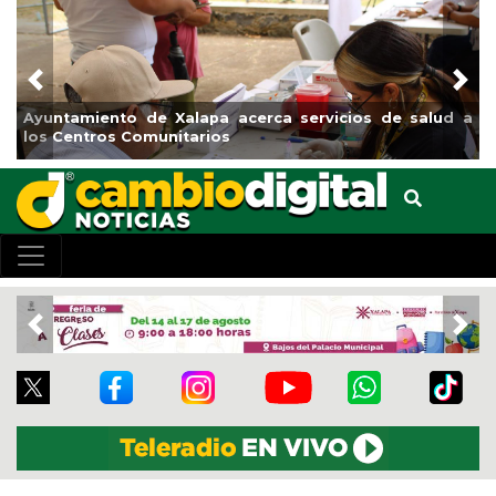
Previous
Nex
Municipio arrancará primera etapa de rehabilitación en
el boulevard 5 de febrero
Previous
Nex