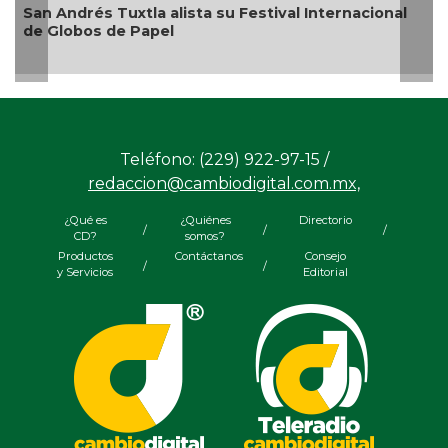
¿Con o sin espuma?
Teléfono: (229) 922-97-15 /
redaccion@cambiodigital.com.mx,
¿Qué es
¿Quiénes
Directorio
/
/
/
CD?
somos?
Productos
Contáctanos
Consejo
/
/
y Servicios
Editorial