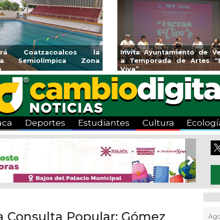
 la
Invita Ayuntamiento de Veracruz
Aplicará C
ona
a Temporada de Artes “Escena
Tandeo dura
Viva”
aca
Deportes
Estudiantes
Cultura
Ecologí
Next
 la Consulta Popular: Gómez
Ago