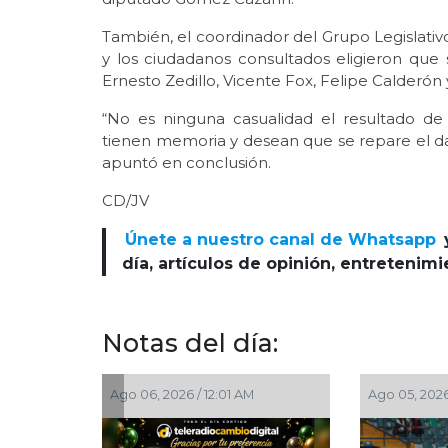
También, el coordinador del Grupo Legislati
y los ciudadanos consultados eligieron que se
Ernesto Zedillo, Vicente Fox, Felipe Calderón
“No es ninguna casualidad el resultado de
tienen memoria y desean que se repare el dañ
apuntó en conclusión.
CD/JV
Únete a nuestro canal de Whatsapp
día, artículos de opinión, entretenim
Notas del día:
go 06, 2026 / 12:01 AM
Ago 05, 2026 / 10:31 PM