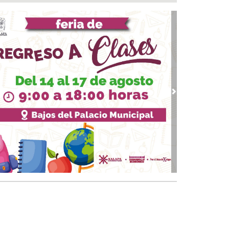
 05, 2026 / 19:46
rega DIF Municipal de Veracruz cerca de 100
denciales de discapacidad
 05, 2026 / 19:20
Rincón de la Marquesa hubo retiro de árboles
 representar riesgos; no es tala ilegal
 05, 2026 / 18:42
alde de Úrsulo Galván, Veracruz es desaforado
vious
Next
05, 2026 / 18:17
alde de Úrsulo Galván abandona el Congreso
vio a la votación de su desafuero
 05, 2026 / 18:00
 boqueños se afilian al Centro Médico Santa
a