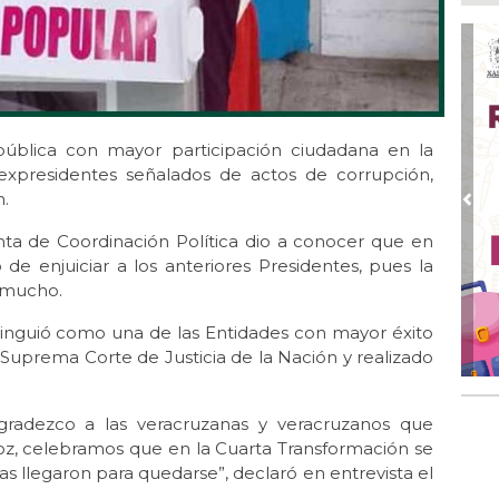
Ago
Ent
cre
Ago
En 
por
pública con mayor participación ciudadana en la
Ago
s expresidentes señalados de actos de corrupción,
Alc
n.
Pre
Ago 
nta de Coordinación Política dio a conocer que en
Alc
pre
de enjuiciar a los anteriores Presidentes, pues la
r mucho.
Ago
Más
stinguió como una de las Entidades con mayor éxito
An
 Suprema Corte de Justicia de la Nación y realizado
agradezco a las veracruzanas y veracruzanos que
u voz, celebramos que en la Cuarta Transformación se
tas llegaron para quedarse”, declaró en entrevista el