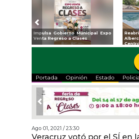
Previous
obierno Municipal Expo
Reabrirá Coatzacoalcos
reso a Clases
Alberca Semiolímpica Z
Centro
Portada
Opinión
Estado
Polici
Previous
Ago 01, 2021 / 23:30
Veracruz votó por el SÍ en