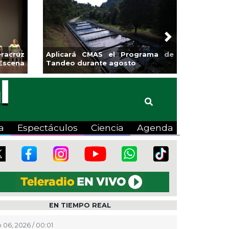
Next
MAS el Programa de
Guarniciones y banquetas para la
nte agosto
colonia El Mango en Pánuco
a
Espectáculos
Ciencia
Agenda
EN TIEMPO REAL
 06, 2026 / 00:01