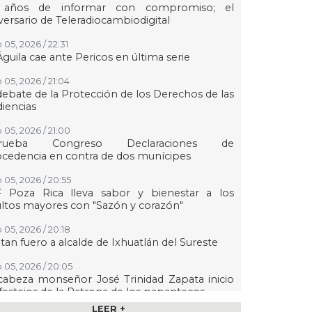
 años de informar con compromiso; el
versario de Teleradiocambiodigital
 05, 2026 / 22:31
Águila cae ante Pericos en última serie
 05, 2026 / 21:04
debate de la Protección de los Derechos de las
iencias
 05, 2026 / 21:00
rueba Congreso Declaraciones de
cedencia en contra de dos munícipes
 05, 2026 / 20:55
F Poza Rica lleva sabor y bienestar a los
ltos mayores con "Sazón y corazón"
 05, 2026 / 20:18
tan fuero a alcalde de Ixhuatlán del Sureste
 05, 2026 / 20:05
abeza monseñor José Trinidad Zapata inicio
festejos de la Patrona de los papantecos
LEER +