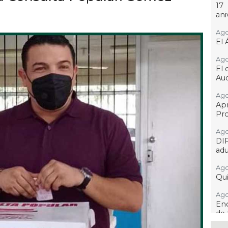
17
ani
Ago
El 
Ago
El 
Aud
Ago
Ap
Pro
Ago
DI
adu
Ago
Qui
Ago
Enc
de 