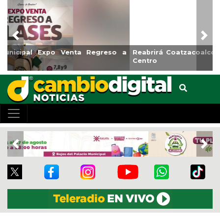
Previous
Nex
Reabrirá Coatzacoalcos la Alberca Semiolímpica Zona
Centro
Previous
Nex