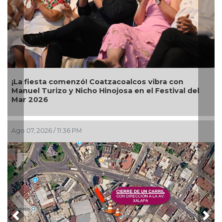
sta comenzó! Coatzacoalcos vibra con
Alcalde Sam
Turizo y Nicho Hinojosa en el Festival del
Bugambilias
26
026 / 11:36 PM
Ago 07, 2026 
Previous
Nex