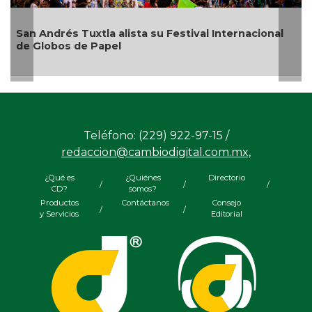
rés Tuxtla alista su Festival Internacional
¿Con o sin
bos de Papel
Teléfono: (229) 922-97-15 /
redaccion@cambiodigital.com.mx,
¿Qué es
¿Quiénes
Directorio
/
/
/
CD?
somos?
Productos
Contáctanos
Consejo
/
/
y Servicios
Editorial