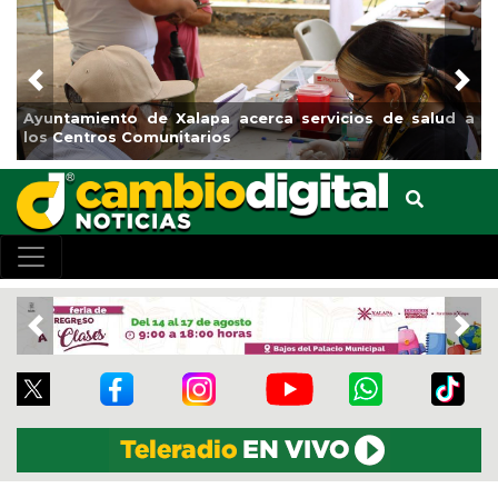
Previous
Nex
iento de Xalapa acerca servicios de salud a
Municipio ar
tros Comunitarios
el boulevar
Previous
Nex