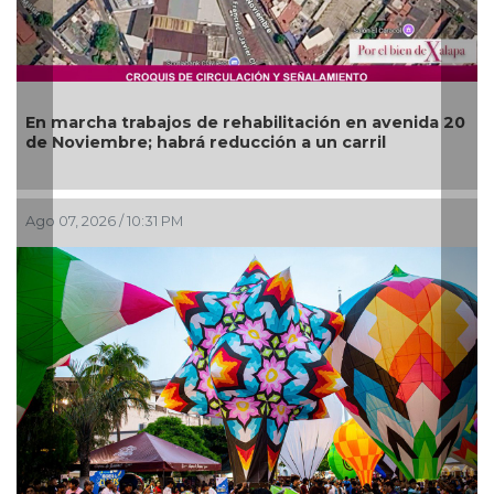
Más de 120
ha trabajos de rehabilitación en avenida 20
operativos
embre; habrá reducción a un carril
del Río
026 / 10:31 PM
Ago 07, 2026 