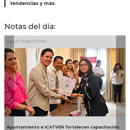
tendencias y más.
Notas del día:
026 / 5:15 PM
Ago 07, 2026 
Resalta Pe
miento e ICATVER fortalecen capacitación
Ruzzarín y 