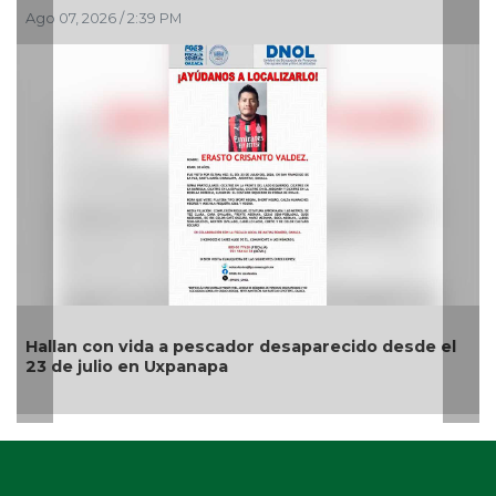
026 / 2:39 PM
Ago 07, 2026 /
con vida a pescador desaparecido desde el
📰 Síntesis
ulio en Uxpanapa