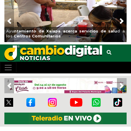
Previous
Nex
iento de Xalapa acerca servicios de salud a
Municipio ar
tros Comunitarios
el boulevar
Previous
Nex