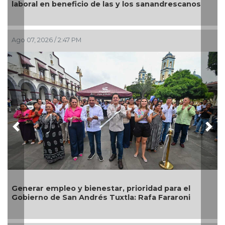
 en beneficio de las y los sanandrescanos
Festival de
026 / 2:47 PM
Ago 07, 2026 /
Previous
Nex
 empleo y bienestar, prioridad para el
Impulsa Ay
o de San Andrés Tuxtla: Rafa Fararoni
prevención 