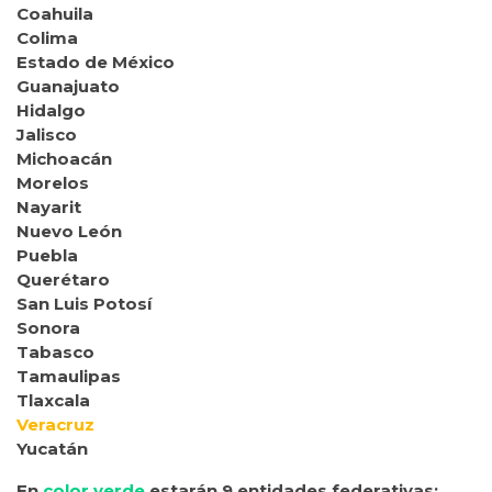
Coahuila
Colima
Estado de México
Guanajuato
Hidalgo
Jalisco
Michoacán
Morelos
Nayarit
Nuevo León
Puebla
Querétaro
San Luis Potosí
Sonora
Tabasco
Tamaulipas
Tlaxcala
Veracruz
Yucatán
En
color verde
estarán 9 entidades federativas: