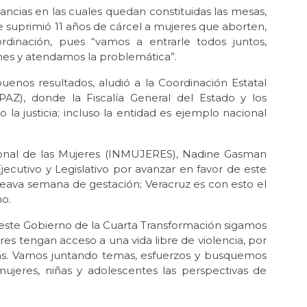
tancias en las cuales quedan constituidas las mesas,
 suprimió 11 años de cárcel a mujeres que aborten,
ordinación, pues “vamos a entrarle todos juntos,
nes y atendamos la problemática”.
enos resultados, aludió a la Coordinación Estatal
AZ), donde la Fiscalía General del Estado y los
 la justicia; incluso la entidad es ejemplo nacional
acional de las Mujeres (INMUJERES), Nadine Gasman
ecutivo y Legislativo por avanzar en favor de este
ceava semana de gestación; Veracruz es con esto el
ho.
este Gobierno de la Cuarta Transformación sigamos
res tengan acceso a una vida libre de violencia, por
cas. Vamos juntando temas, esfuerzos y busquemos
mujeres, niñas y adolescentes las perspectivas de