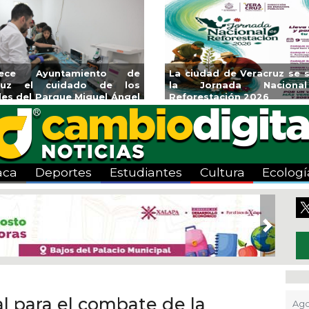
a Ayuntamiento de Veracruz
Aplicará CMAS el Progr
porada de Artes “Escena
Tandeo durante agosto
aca
Deportes
Estudiantes
Cultura
Ecologí
Next
al para el combate de la
Ago