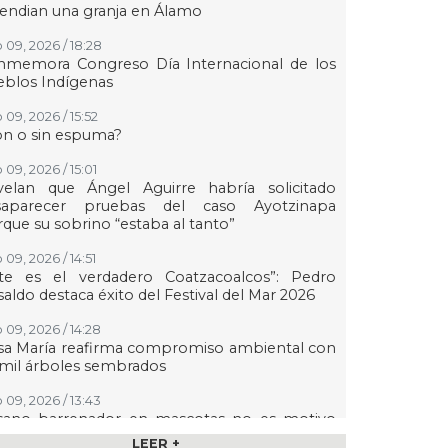
endian una granja en Álamo
 09, 2026 / 18:28
nmemora Congreso Día Internacional de los
eblos Indígenas
 09, 2026 / 15:52
on o sin espuma?
 09, 2026 / 15:01
velan que Ángel Aguirre habría solicitado
saparecer pruebas del caso Ayotzinapa
que su sobrino “estaba al tanto”
09, 2026 / 14:51
ste es el verdadero Coatzacoalcos”: Pedro
aldo destaca éxito del Festival del Mar 2026
 09, 2026 / 14:28
sa María reafirma compromiso ambiental con
mil árboles sembrados
 09, 2026 / 13:43
sano barrenador en mascotas no es motivo
a sacrificarlas: especialista
LEER +