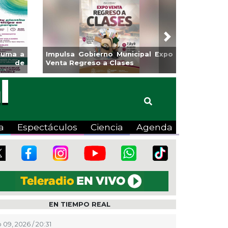
Next
ama de
Guarniciones y banquetas para la
colonia El Mango en Pánuco
a
Espectáculos
Ciencia
Agenda
EN TIEMPO REAL
 09, 2026 / 20:31