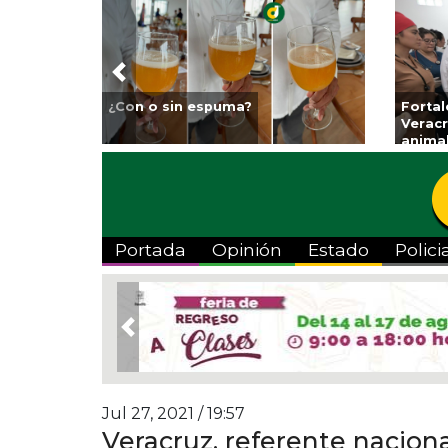
Previous
Reabrirá Coatzacoalcos la
Invit
Alberca Semiolímpica Zona
a Tem
Centro
Viva”
Portada
Opinión
Estado
Polici
Previous
Jul 27, 2021 / 19:57
Veracruz, referente nacion