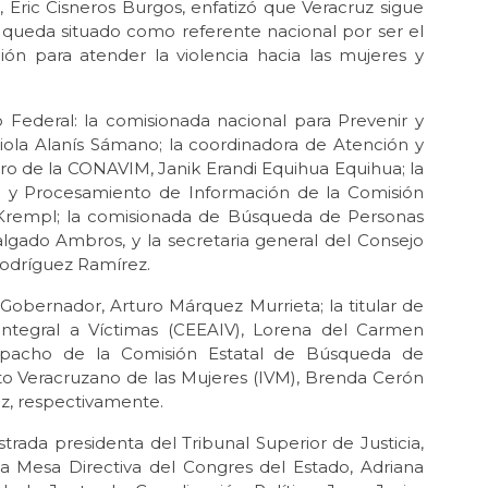
, Eric Cisneros Burgos, enfatizó que Veracruz sigue
a queda situado como referente nacional por ser el
ión para atender la violencia hacia las mujeres y
 Federal: la comisionada nacional para Prevenir y
abiola Alanís Sámano; la coordinadora de Atención y
ro de la CONAVIM, Janik Erandi Equihua Equihua; la
a y Procesamiento de Información de la Comisión
-Krempl; la comisionada de Búsqueda de Personas
lgado Ambros, y la secretaria general del Consejo
odríguez Ramírez.
 Gobernador, Arturo Márquez Murrieta; la titular de
 Integral a Víctimas (CEEAIV), Lorena del Carmen
pacho de la Comisión Estatal de Búsqueda de
uto Veracruzano de las Mujeres (IVM), Brenda Cerón
ez, respectivamente.
strada presidenta del Tribunal Superior de Justicia,
la Mesa Directiva del Congres del Estado, Adriana