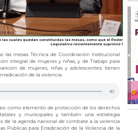
Ago
Pá
ver
Ago
Se 
n las cuales quedan constituidas las mesas, como que el Poder
Re
Legislativo recientemente suprimió 1
Ago
as las mesas Técnica de Coordinación Institucional
Po
Pre
nción integral de mujeres y niñas, y de Trabajo para
ref
rición de mujeres, niñas y adolescentes; tienen
Ago
rradicación de la violencia.
¡S
CE
Ago 
Sup
en 
es: como elemento de protección de los derechos
atales y municipales y también una estrategia
os de la agenda nacional de combate a la violencia
cas Públicas para Erradicación de la Violencia de la