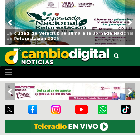
Previous
Nex
a ciudad de Veracruz se suma a la Jornada Nacional
Impu
e Reforestación 2026
Clas
Previous
Nex