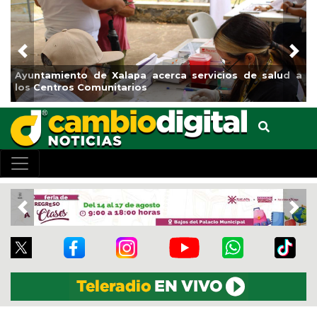
Previous
Nex
pa acerca servicios de salud a
Municipio arrancará primer
ios
el boulevard 5 de febrero
Previous
Nex