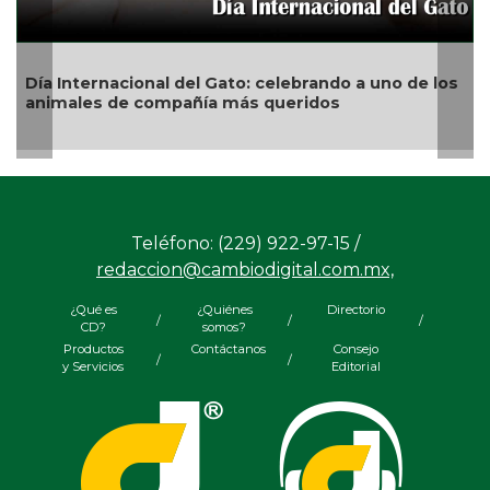
 Gato: celebrando a uno de los
San Andrés Tuxtla alista 
a más queridos
de Globos de Papel
Teléfono: (229) 922-97-15 /
redaccion@cambiodigital.com.mx,
¿Qué es
¿Quiénes
Directorio
/
/
/
CD?
somos?
Productos
Contáctanos
Consejo
/
/
y Servicios
Editorial