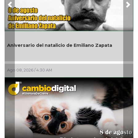
Previous
Nex
En marcha trabajos de re
icio de Emiliano Zapata
de Noviembre; habrá redu
Ago 07, 2026 / 10:31 PM