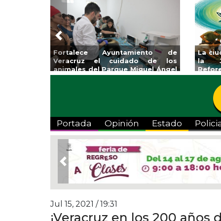
Previous
Fortalece Ayuntamiento de
La ci
Veracruz el cuidado de los
la J
animales del Parque Miguel Ángel
Refor
de Quevedo
Portada
Opinión
Estado
Polici
Previous
Jul 15, 2021 / 19:31
¡Veracruz en los 200 años 