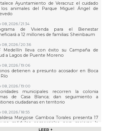
talece Ayuntamiento de Veracruz el cuidado
 los animales del Parque Miguel Ángel de
evedo
 08, 2026 / 21:34
ograma de Vivienda para el Bienestar
eficiará a 12 millones de familias: Sheinbaum
 08, 2026 / 20:36
F Medellín lleva con éxito su Campaña de
lud a Lagos de Puente Moreno
 08, 2026 / 19:06
cinos detienen a presunto acosador en Boca
 Río
 08, 2026 / 19:00
toridades municipales recorren la colonia
mas de Casa Blanca; dan seguimiento a
tiones ciudadanas en territorio
 08, 2026 / 18:55
aldesa Maryjose Gamboa Torales presenta 17
evos módulos comerciales para mejorar la
gen de las playas e impulsar la economía de
LEER +