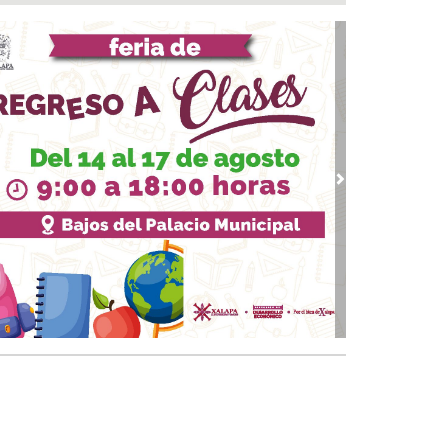
a del Río
 08, 2026 / 16:53
calizan una cartulina con mensajes
nazantes en Papantla!!!
 08, 2026 / 16:45
 ciudad de Veracruz se suma a la Jornada
ional de Reforestación 2026
 08, 2026 / 16:34
vious
Next
on o sin espuma?
 08, 2026 / 16:33
trol y confianza:la prueba de la seguridad
 08, 2026 / 15:34
sguarda Ayuntamiento de Veracruz a canino
situación de riesgo en zona norte de la ciudad
 08, 2026 / 15:10
veza: cinco siglos de historia en nuestro país