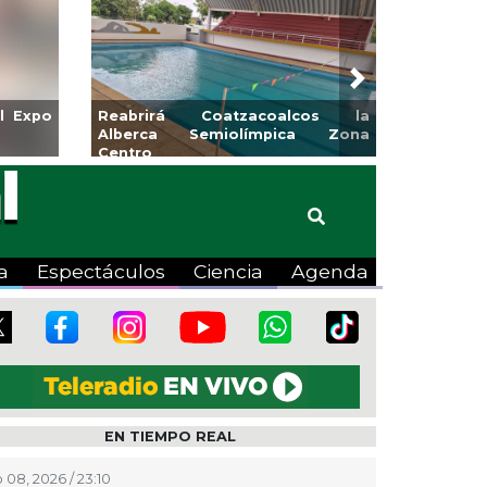
Next
l Expo
Reabrirá Coatzacoalcos la
Alberca Semiolímpica Zona
Centro
a
Espectáculos
Ciencia
Agenda
EN TIEMPO REAL
 08, 2026 / 23:10