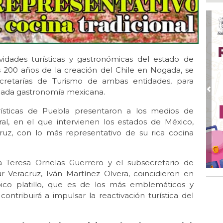
Boc
Ago
Lo
ame
Ago
ividades turísticas y gastronómicas del estado de
La
s 200 años de la creación del Chile en Nogada, se
Nac
ecretarías de Turismo de ambas entidades, para
riada gastronomía mexicana.
Ago
Pre
¿C
rísticas de Puebla presentaron a los medios de
Ago
ral, en el que intervienen los estados de México,
Con
cruz, con lo más representativo de su rica cocina
Ago
Re
a Teresa Ornelas Guerrero y el subsecretario de
en 
r Veracruz, Iván Martínez Olvera, coincidieron en
Ago
ico platillo, que es de los más emblemáticos y
Cer
ontribuirá a impulsar la reactivación turística del