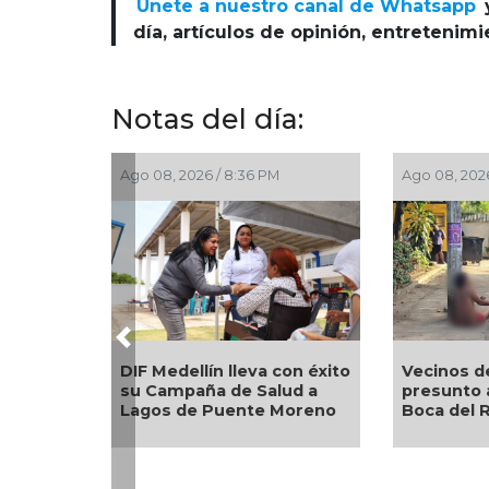
Únete a nuestro canal de Whatsapp
día, artículos de opinión, entretenim
Notas del día:
Ago 08, 2026 / 8:36 PM
Ago 08, 2026
Previous
Vecinos d
DIF Medellín lleva con éxito
presunto 
su Campaña de Salud a
Boca del 
Lagos de Puente Moreno