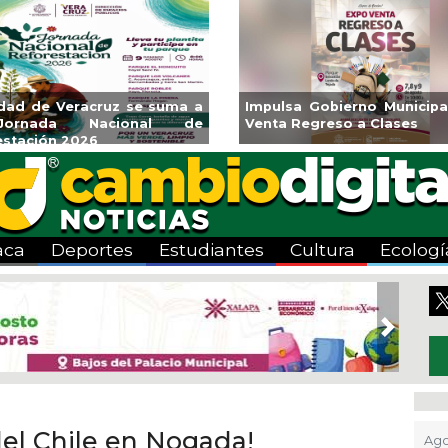
udad de Veracruz se suma a
Impulsa Gobierno Municipa
ornada Nacional de
Venta Regreso a Clases
estación 2026
aca
Deportes
Estudiantes
Cultura
Ecologí
Next
del Chile en Nogada!
Ago