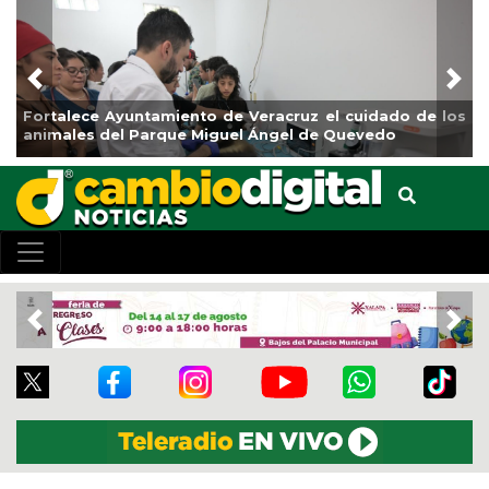
Previous
Nex
de los
La ciudad de Veracruz se suma a la Jornada Nacion
de Reforestación 2026
Previous
Nex