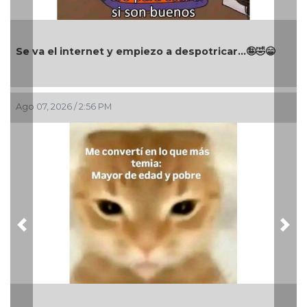
Se va el internet y empiezo a despotricar...🤪🤣😁
Ago 07, 2026 / 2:56 PM
Previous
Nex