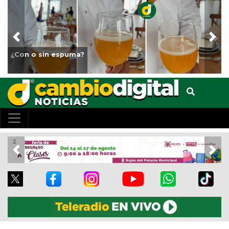
Previous
Nex
¿Con o sin espuma?
Previous
Nex