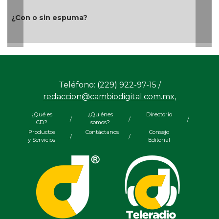
¿Con o sin espuma?
Teléfono: (229) 922-97-15 /
redaccion@cambiodigital.com.mx,
¿Qué es
¿Quiénes
Directorio
/
/
/
CD?
somos?
Productos
Contáctanos
Consejo
/
/
y Servicios
Editorial