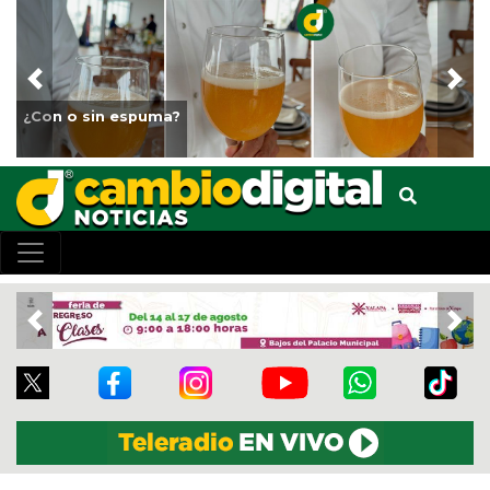
Previous
Nex
¿Con o sin espuma?
Previous
Nex