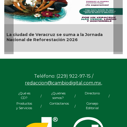
La ciudad de Veracruz se suma a la Jornada
Nacional de Reforestación 2026
Teléfono: (229) 922-97-15 /
redaccion@cambiodigital.com.mx,
¿Qué es
¿Quiénes
Directorio
/
/
/
CD?
somos?
Productos
Contáctanos
Consejo
/
/
y Servicios
Editorial