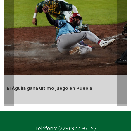
Después de
Medellín d
resultados
la gana último juego en Puebla
Teléfono: (229) 922-97-15 /