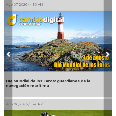
2026 / 4:30 AM
Ago 06, 2026 
Previous
Nex
dial de los Faros: guardianes de la
Habitantes
ción marítima
exigen obr
026 / 11:46 PM
Ago 06, 2026 