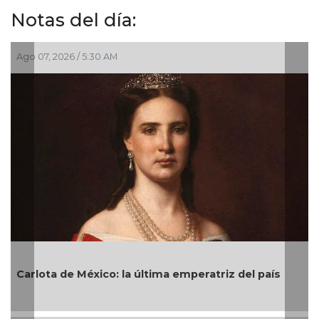
Notas del día:
026 / 5:30 AM
Ago 06, 2026 /
¡Tetracamp
 de México: la última emperatriz del país
Centroamer
sobre Col