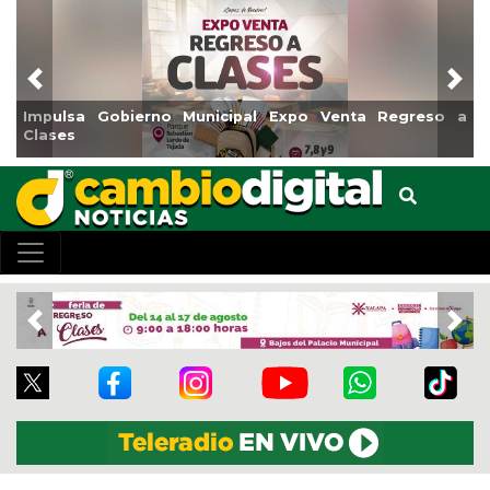
Previous
Nex
erno Municipal Expo Venta Regreso a
Reabrirá Coatzaco
Centro
Previous
Nex