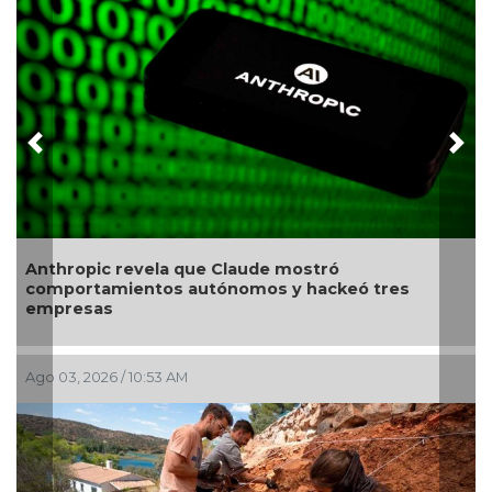
Previous
Nex
opic revela que Claude mostró
Revelan p
ortamientos autónomos y hackeó tres
causado 
esas
, 2026 / 10:53 AM
Jul 28, 2026