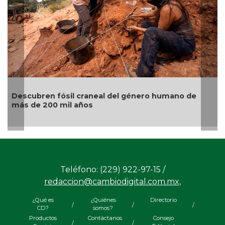
bren fósil craneal del género humano de
Gatos nar
e 200 mil años
origen al
Teléfono: (229) 922-97-15 /
redaccion@cambiodigital.com.mx,
¿Qué es
¿Quiénes
Directorio
/
/
/
CD?
somos?
Productos
Contáctanos
Consejo
/
/