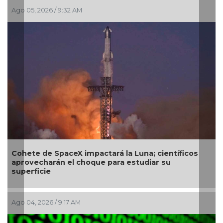
, 2026 / 9:32 AM
Jul 30, 2026
e de SpaceX impactará la Luna; científicos
SecureDNA
echarán el choque para estudiar su
próxima 
ficie
, 2026 / 9:17 AM
Jul 29, 2026