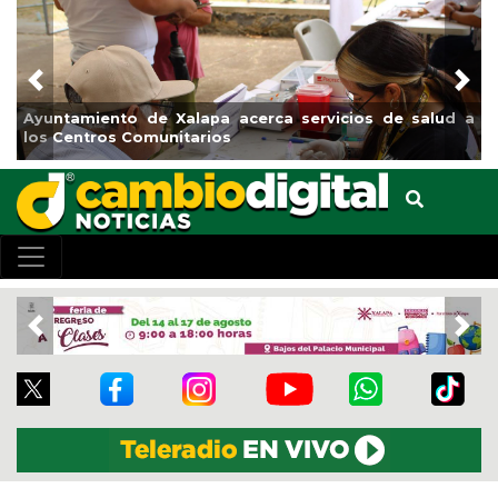
Previous
Nex
iento de Xalapa acerca servicios de salud a
Municipio ar
tros Comunitarios
el boulevar
Previous
Nex