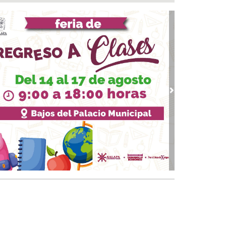
a del Río
 08, 2026 / 16:53
calizan una cartulina con mensajes
nazantes en Papantla!!!
 08, 2026 / 16:45
 ciudad de Veracruz se suma a la Jornada
ional de Reforestación 2026
 08, 2026 / 16:34
vious
Next
on o sin espuma?
 08, 2026 / 16:33
trol y confianza:la prueba de la seguridad
 08, 2026 / 15:34
sguarda Ayuntamiento de Veracruz a canino
situación de riesgo en zona norte de la ciudad
 08, 2026 / 15:10
veza: cinco siglos de historia en nuestro país