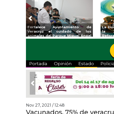
Previous
coalcos la
Invita Ayuntamiento de Veracruz
Aplic
mpica Zona
a Temporada de Artes “Escena
Tande
Viva”
Portada
Opinión
Estado
Polici
Previous
Nov 27, 2021 / 12:48
Vacunados, 75% de veracr