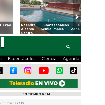
Next
para la
Emprendedores de Xalapa
o
exponen en Mercadito
Bicentenario
a
Espectáculos
Ciencia
Agenda
EN TIEMPO REAL
 08, 2026 / 23:10