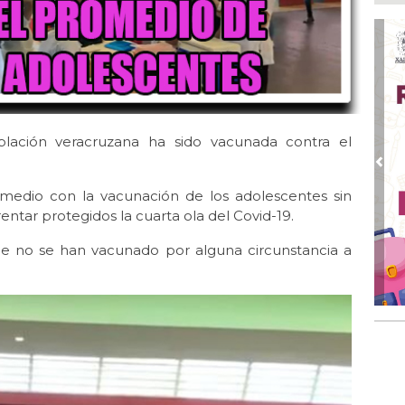
Boc
Ago
Lo
ame
Ago
La
Nac
oblación veracruzana ha sido vacunada contra el
Ago
Pre
¿C
omedio con la vacunación de los adolescentes sin
rentar protegidos la cuarta ola del Covid-19.
Ago
Con
e no se han vacunado por alguna circunstancia a
Ago
Re
en 
Ago
Cer