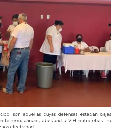
cido, son aquellas cuyas defensas estaban bajas
rtensión, cáncer, obesidad o VIH entre otras, no
nos efectividad.