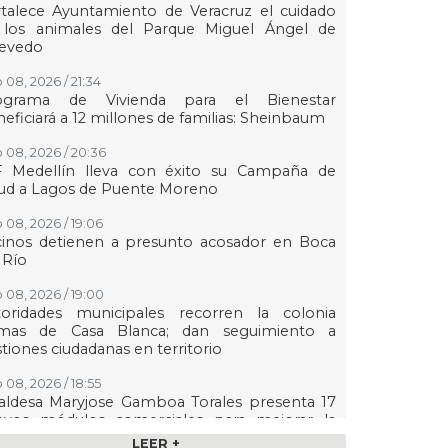
talece Ayuntamiento de Veracruz el cuidado
 los animales del Parque Miguel Ángel de
evedo
 08, 2026 / 21:34
ograma de Vivienda para el Bienestar
eficiará a 12 millones de familias: Sheinbaum
 08, 2026 / 20:36
F Medellín lleva con éxito su Campaña de
lud a Lagos de Puente Moreno
 08, 2026 / 19:06
cinos detienen a presunto acosador en Boca
 Río
 08, 2026 / 19:00
toridades municipales recorren la colonia
mas de Casa Blanca; dan seguimiento a
tiones ciudadanas en territorio
 08, 2026 / 18:55
aldesa Maryjose Gamboa Torales presenta 17
evos módulos comerciales para mejorar la
gen de las playas e impulsar la economía de
LEER +