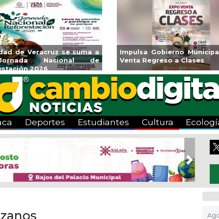
ará CMAS el Programa de
Guarniciones y banquetas 
o durante agosto
colonia El Mango en Pánuc
aca
Deportes
Estudiantes
Cultura
Ecologí
Next
uzanos
Ago