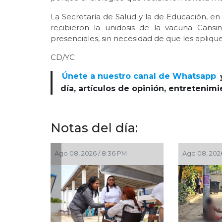
La Secretaría de Salud y la de Educación, e
recibieron la unidosis de la vacuna Cans
presenciales, sin necesidad de que les apliqu
CD/YC
Únete a nuestro canal de Whatsapp
día, artículos de opinión, entretenim
Notas del día:
00 PM
Ago 08, 2026 / 6:55 PM
Ago 08, 202