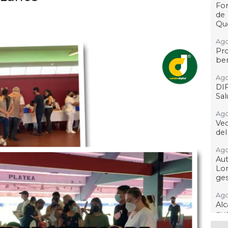
For
de
Qu
Ago
Pr
ben
Ago
DI
Sa
Ago
Ve
del
Ago
Au
Lo
ges
Ago
Alc
nu
ima