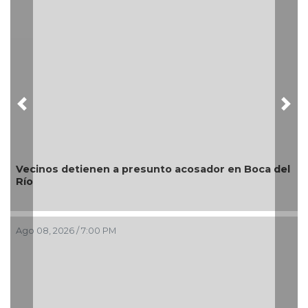
Previous
Nex
Vecinos detienen a presunto acosador en Boca del
Río
¿
Ago 08, 2026 / 7:00 PM
Ag