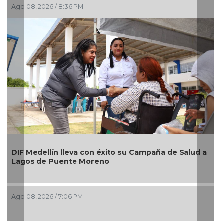
Ago 08, 2026 / 8:36 PM
Ag
Al
DIF Medellín lleva con éxito su Campaña de Salud a
nu
Lagos de Puente Moreno
im
Bo
Ago 08, 2026 / 7:06 PM
Ag