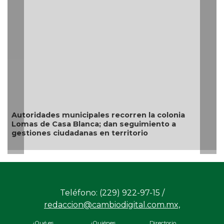
Re
si
Autoridades municipales recorren la colonia
Lomas de Casa Blanca; dan seguimiento a
gestiones ciudadanas en territorio
Teléfono: (229) 922-97-15 /
redaccion@cambiodigital.com.mx,
¿Qué es
¿Quiénes
Directorio