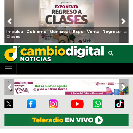
Previous
Nex
nicipal Expo Venta Regreso a
Reabrirá Coatzacoalcos l
Centro
Previous
Nex