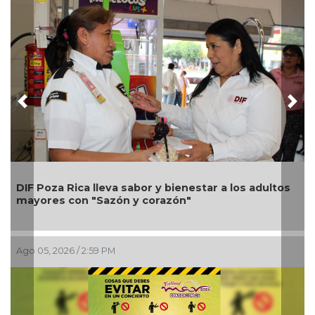
Previous
Nex
Una silla de rued
lleva sabor y bienestar a los adultos
Alondra: Pedro M
"Sazón y corazón"
petición de famili
:59 PM
Ago 05, 2026 / 12:13 P