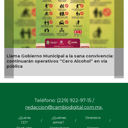
o Municipal a la sana convivencia:
Nueva oferta educ
perativos “Cero Alcohol” en vía
competitividad tu
Teléfono: (229) 922-97-15 /
redaccion@cambiodigital.com.mx,
¿Qué es
¿Quiénes
Directorio
/
/
/
CD?
somos?
Productos
Contáctanos
Consejo