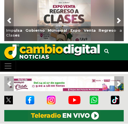
Previous
Nex
al Expo Venta Regreso a
Reabrirá Coatzacoalcos la Alb
Centro
Previous
Nex