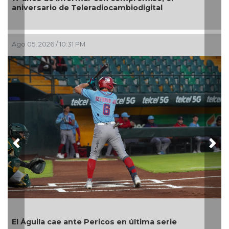
Quitan fuer
ario de Teleradiocambiodigital
026 / 10:31 PM
Ago 05, 2026 
Previous
Nex
Encabeza m
festejos d
la cae ante Pericos en última serie