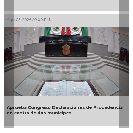
Ago 05, 2026 
2026 / 9:00 PM
Entrega DIF
credencial
a Congreso Declaraciones de Procedencia
tra de dos munícipes