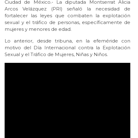
Ciudad de México.- La diputada Montserrat Alicia
Arcos Velázquez (PRI) señaló la necesidad de
fortalecer las leyes que combaten la explotación
sexual y el tráfico de personas, específicamente de
mujeres y menores de edad.
Lo anterior, desde tribuna, en la efeméride con
motivo del Día Internacional contra la Explotación
Sexual y el Tráfico de Mujeres, Niñas y Niños.