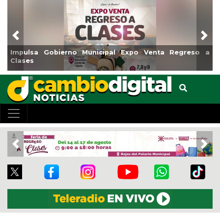
Previous
Nex
bierno Municipal Expo Venta Regreso a
Reabrirá Coatza
Centro
Previous
Nex