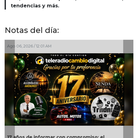
tendencias y más.
Notas del día:
026 / 12:01 AM
Ago 05, 2026 
 de informar con compromiso; el