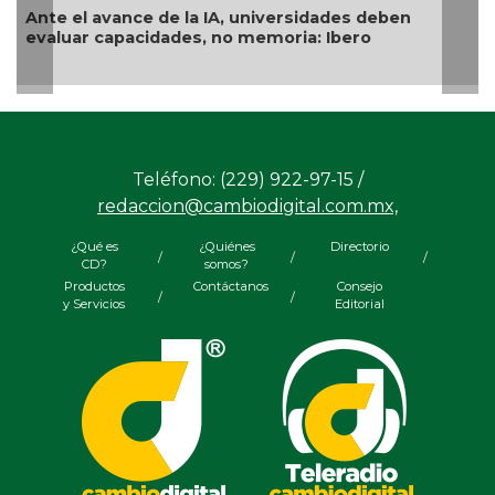
e de la IA, universidades deben
Examen de ingres
idades, no memoria: Ibero
género
Teléfono: (229) 922-97-15 /
redaccion@cambiodigital.com.mx,
¿Qué es
¿Quiénes
Directorio
/
/
/
CD?
somos?
Productos
Contáctanos
Consejo
/
/
y Servicios
Editorial