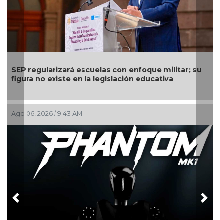
ará escuelas con enfoque militar; su
Comienza el pago 
te en la legislación educativa
calendario por ape
:43 AM
Ago 03, 2026 / 10:47 
Previous
Nex