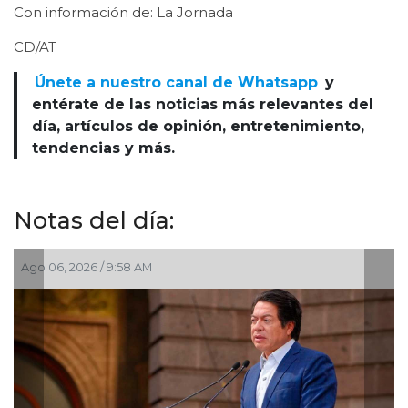
Con información de: La Jornada
CD/AT
Únete a nuestro canal de Whatsapp
y
entérate de las noticias más relevantes del
día, artículos de opinión, entretenimiento,
tendencias y más.
Notas del día:
:58 AM
Ago 03, 2026 / 11:00 