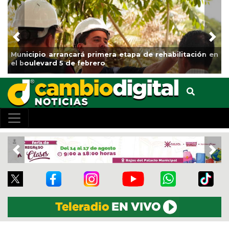
Previous
Nex
ncará primera etapa de rehabilitación en
Impulsa Gobierno
 de febrero
Clases
Previous
Nex