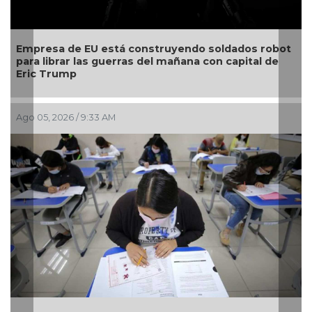
U está construyendo soldados robot
Estudiante de la 
s guerras del mañana con capital de
competencia univ
mundo
:33 AM
Jul 30, 2026 / 10:23 AM