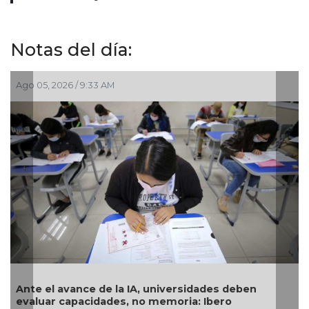
Notas del día:
go 05, 2026 / 9:33 AM
Jul 30
nte el avance de la IA, universidades deben
Exam
valuar capacidades, no memoria: Ibero
géne