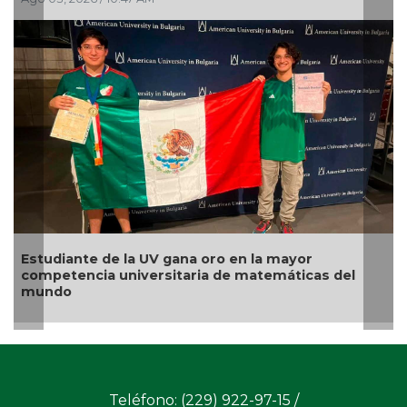
studiante de la UV gana oro en la mayor
Estu
ompetencia universitaria de matemáticas del
en c
mundo
Teléfono: (229) 922-97-15 /