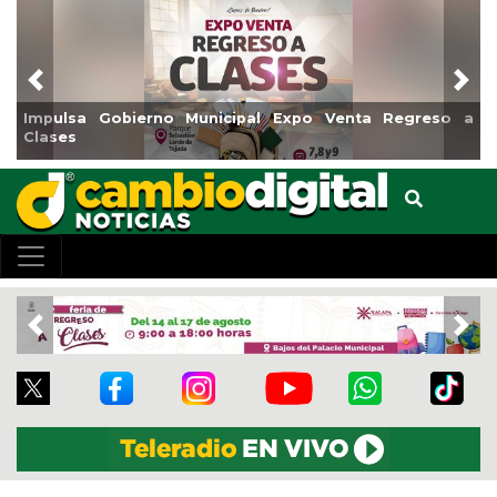
Previous
Nex
ulsa Gobierno Municipal Expo Venta Regreso a
Reabrir
ses
Centro
Previous
Nex