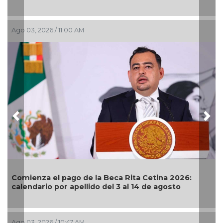
go 03, 2026 / 11:00 AM
Jul 29
Previous
Nex
omienza el pago de la Beca Rita Cetina 2026:
Sube
alendario por apellido del 3 al 14 de agosto
pese
go 03, 2026 / 10:47 AM
Jul 28