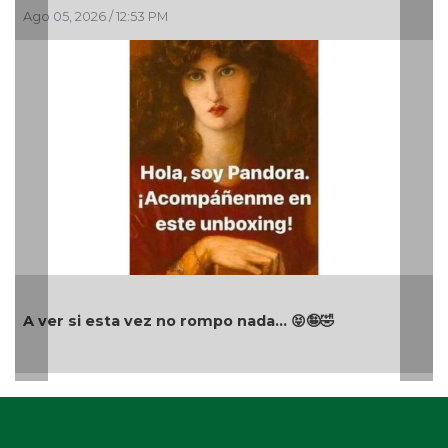
Ago 05, 2026 / 12:53 PM
A ver si esta vez no rompo nada... 😝🤪🤣