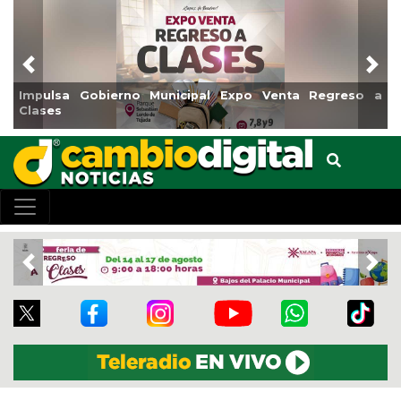
Previous
Nex
nicipal Expo Venta Regreso a
Reabrirá Coatzacoalcos l
Centro
Previous
Nex