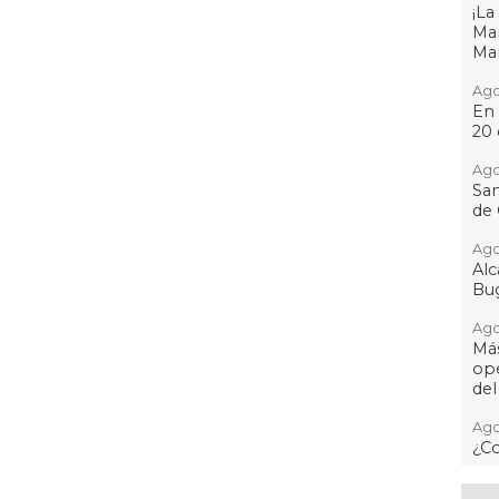
¡L
Man
Ma
Ago
En 
20 
Ago
San
de 
Ago
Al
Bug
Ago
Má
ope
del
Ago
¿C
Ago