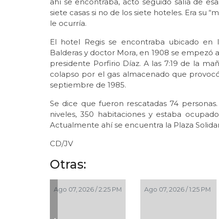
ahí se encontraba, acto seguido salía de esas
siete casas si no de los siete hoteles. Era su
le ocurría.
El hotel Regis se encontraba ubicado en 
Balderas y doctor Mora, en 1908 se empezó a 
presidente Porfirio Díaz. A las 7:19 de la 
colapso por el gas almacenado que provocó u
septiembre de 1985.
Se dice que fueron rescatadas 74 personas.
niveles, 350 habitaciones y estaba ocupad
Actualmente ahí se encuentra la Plaza Solidar
CD/JV
Otras:
Ago 07, 2026 / 2:25 PM
Ago 07, 2026 / 1:25 PM