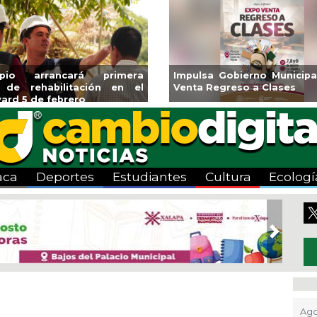
ipio arrancará primera
Impulsa Gobierno Municipa
 de rehabilitación en el
Venta Regreso a Clases
ard 5 de febrero
aca
Deportes
Estudiantes
Cultura
Ecologí
Next
Ago