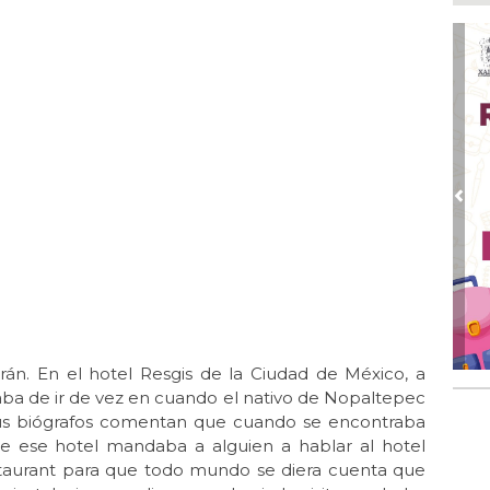
Pe
com
Ago
Mo
for
del
Ago
Ayu
a l
Pre
Ago 
Ayu
lab
Ago
Qui
án. En el hotel Resgis de la Ciudad de México, a
Ago
Gen
ba de ir de vez en cuando el nativo de Nopaltepec
Gob
Sus biógrafos comentan que cuando se encontraba
de ese hotel mandaba a alguien a hablar al hotel
staurant para que todo mundo se diera cuenta que