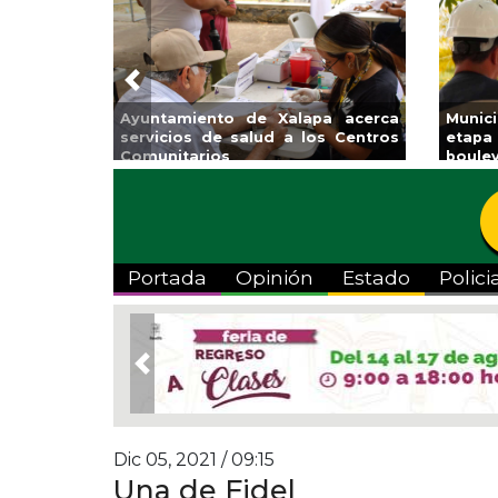
Previous
Ayuntamiento de Xalapa acerca
Munic
servicios de salud a los Centros
etapa
Comunitarios
boulev
Portada
Opinión
Estado
Polici
Previous
Dic 05, 2021 / 09:15
Una de Fidel