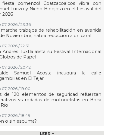
a fiesta comenzó! Coatzacoalcos vibra con
uel Turizo y Nicho Hinojosa en el Festival del
r 2026
 07, 2026 / 23:36
marcha trabajos de rehabilitación en avenida
de Noviembre; habrá reducción a un carril
 07, 2026 / 22:31
 Andrés Tuxtla alista su Festival Internacional
Globos de Papel
 07, 2026 / 20:42
calde Samuel Acosta inaugura la calle
ambilias en El Tejar
 07, 2026 / 19:00
s de 120 elementos de seguridad refuerzan
rativos vs rodadas de motociclistas en Boca
 Río
 07, 2026 / 18:49
on o sin espuma?
 07, 2026 / 18:20
LEER +