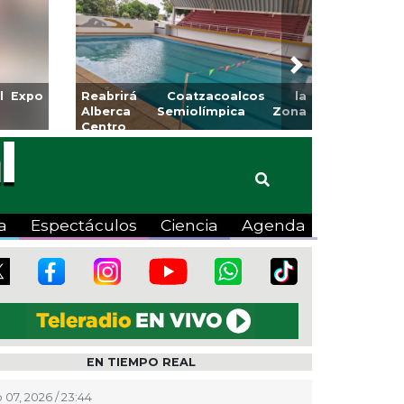
Next
l Expo
Reabrirá Coatzacoalcos la
Alberca Semiolímpica Zona
Centro
a
Espectáculos
Ciencia
Agenda
EN TIEMPO REAL
 07, 2026 / 23:44