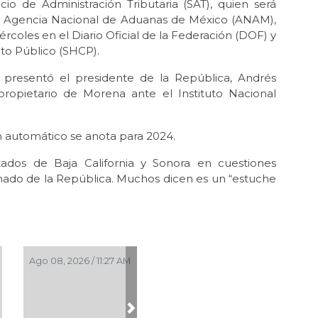
io de Administración Tributaria (SAT), quien será
va Agencia Nacional de Aduanas de México (ANAM),
coles en el Diario Oficial de la Federación (DOF) y
ito Público (SHCP).
ue presentó el presidente de la República, Andrés
ropietario de Morena ante el Instituto Nacional
n automático se anota para 2024.
tados de Baja California y Sonora en cuestiones
enado de la República. Muchos dicen es un “estuche
Ago 08, 2026 / 11:27 AM
Next