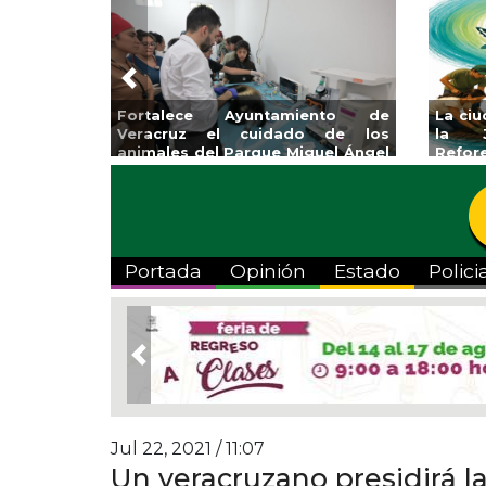
Previous
Fortalece Ayuntamiento de
La ci
Veracruz el cuidado de los
la J
animales del Parque Miguel Ángel
Refor
de Quevedo
Portada
Opinión
Estado
Polici
Previous
Jul 22, 2021 / 11:07
Un veracruzano presidirá l