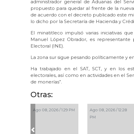
administrador general de Aduanas del Servic
propuesto para quedar al frente de la nue
de acuerdo con el decreto publicado este miér
lo dicho por la Secretaría de Hacienda y Créd
El minatitleco impulsó varias iniciativas q
Manuel López Obrador, es representante p
Electoral (INE).
La zona sur sigue pesando políticamente y e
Ha trabajado en el SAT, SCT, y en los es
electorales, así como en actividades en el S
de monerías”.
Otras:
Ago 08, 2026 / 1:29 PM
Ago 08, 2026 / 12:28
PM
Previous