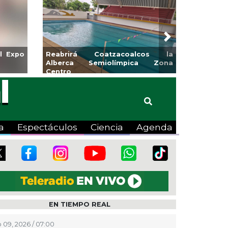
Next
l Expo
Reabrirá Coatzacoalcos la
Alberca Semiolímpica Zona
Centro
a
Espectáculos
Ciencia
Agenda
EN TIEMPO REAL
 09, 2026 / 07:00