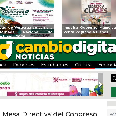
udad de Veracruz se suma a
Impulsa Gobierno Municipa
ornada Nacional de
Venta Regreso a Clases
estación 2026
aca
Deportes
Estudiantes
Cultura
Ecologí
Next
a Mesa Directiva del Congreso
Ago