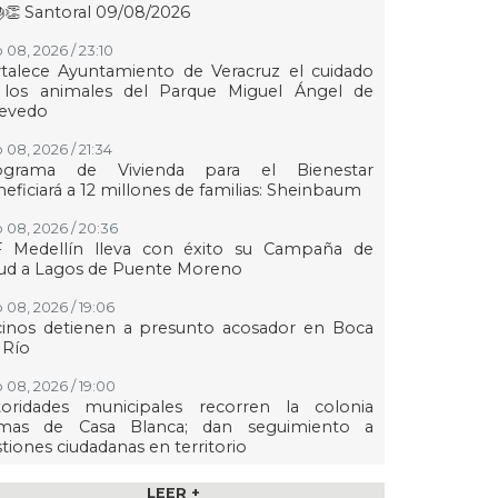
👏 Santoral 09/08/2026
 08, 2026 / 23:10
talece Ayuntamiento de Veracruz el cuidado
 los animales del Parque Miguel Ángel de
evedo
 08, 2026 / 21:34
ograma de Vivienda para el Bienestar
eficiará a 12 millones de familias: Sheinbaum
 08, 2026 / 20:36
F Medellín lleva con éxito su Campaña de
lud a Lagos de Puente Moreno
 08, 2026 / 19:06
cinos detienen a presunto acosador en Boca
 Río
 08, 2026 / 19:00
toridades municipales recorren la colonia
mas de Casa Blanca; dan seguimiento a
tiones ciudadanas en territorio
 08, 2026 / 18:55
LEER +