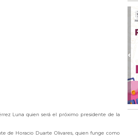
Alc
nu
ima
Boc
Ago
Lo
ame
Ago
La
Pre
Nac
Ago
¿C
Ago
Con
Ago
Re
iérrez Luna quien será el próximo presidente de la
en 
nte de Horacio Duarte Olivares, quien funge como