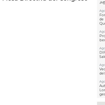
🎉
Ago
For
de
Qu
Ago
Pr
ben
Ago
DI
Sa
Ago
Ve
del
Ago
Au
Lo
ges
Ago