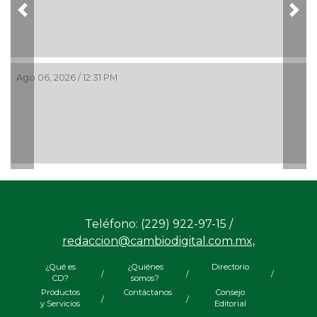
Previous
Nex
Ago 06, 2026 / 12:31 PM
Teléfono: (229) 922-97-15 /
redaccion@cambiodigital.com.mx,
¿Qué es
¿Quiénes
Directorio
/
/
/
CD?
somos?
Productos
Contáctanos
Consejo
/
/
y Servicios
Editorial