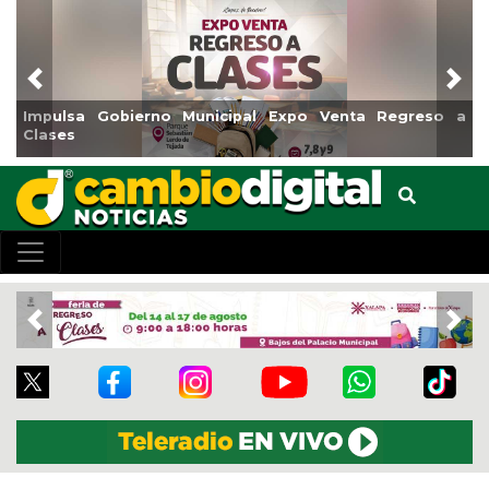
Previous
Nex
no Municipal Expo Venta Regreso a
Reabrirá Coatzacoal
Centro
Previous
Nex