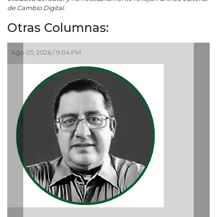
de Cambio Digital.
Otras Columnas:
 PM
Ago 05, 2026 / 9:15 AM