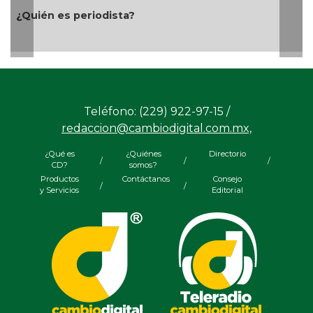
dista?
Aproveche estímulos
apoya
Teléfono: (229) 922-97-15 /
redaccion@cambiodigital.com.mx,