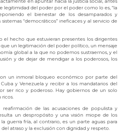
actamente en apuntar hacia la justicia social, antes
e legitimidad del poder por el poder como lo es, “la
Jun 
eponiendo el bienestar de los desamparados y
La 
MOR
sistemas “democráticos” ineficaces y al servicio de
May 
Las
o el hecho que estuvieran presentes los dirigentes
que un legitimación del poder político, un mensaje
May
nomía global a la que no podemos sustraernos, y el
Por
“no
lusión y de dejar de mendigar a los poderosos, los
May
La 
on un inmoral bloqueo económico por parte del
Cuba y Venezuela y recibir a los mandatarios del
May
La 
or ser rico y poderoso. Hay gobiernos de un solo
ricos.
Feb
Re
eafirmación de las acusaciones de populista y
mag
sulta un despropósito y una visión miope de los
 guerra fría, al contrario, es un parte aguas para
Feb 
Re
 del atraso y la exclusión con dignidad y respeto.
mag