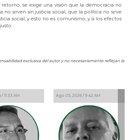
retorno, se exige una visión que la democracia no
Feb
a no sirven sin justicia social, que la política no sirve
Zel
usticia social, y esto no es comunismo, y si los efectos
Nov
justo.
La 
Nov
La 
Oct 
onsabilidad exclusiva del autor y no necesariamente reflejan la
La 
Oct 
El 
Sh
Ago 05, 2026 / 9:42 AM
Ago 05, 2026 / 9:1
Sep
La
de 
Sep 
¡Ni
Ago