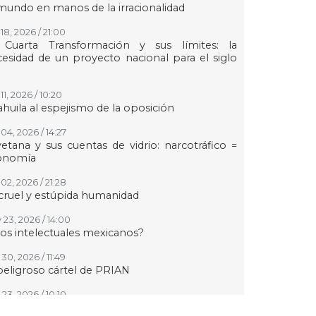
mundo en manos de la irracionalidad
18, 2026 / 21:00
 Cuarta Transformación y sus límites: la
esidad de un proyecto nacional para el siglo
11, 2026 / 10:20
huila al espejismo de la oposición
04, 2026 / 14:27
etana y sus cuentas de vidrio: narcotráfico =
onomía
02, 2026 / 21:28
cruel y estúpida humanidad
 23, 2026 / 14:00
los intelectuales mexicanos?
30, 2026 / 11:49
peligroso cártel de PRIAN
23, 2026 / 10:10
r qué los judíos sí y los palestinos o kurdos