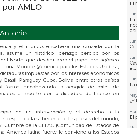
El 
 por AMLO
Jun 
La
nec
XXI
 Antonio
Jun 
américa y el mundo, encabeza una cruzada por la
Coa
ca, asume un histórico liderazgo perdido por los
Jun 
 del Norte, que desdibujaron el papel protagónico
Cay
ctrina Monroe (¡América para los Estados Unidos!),
ec
 dictaduras impuestas por los intereses económicos
Jun 
Brasil, Paraguay, Cuba, Bolivia, entre otros países
La 
al forma, encabezando la acogida de miles de
denados a muerte por la dictadura de Franco en
May
¿Y 
ncipio de no intervención y el derecho a la
Abr 
El 
el respeto a la soberanía de los países del mundo,
VI Cumbre de la CELAC (Comunidad de Estados de
Mar 
a América latina fuerte le conviene a los Estados
¿Po