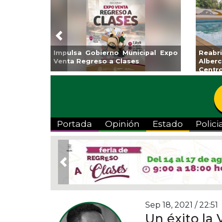
Previous
no Municipal Expo
Reabrirá Coatzacoalcos la
a Clases
Alberca Semiolímpica Zona
Centro
Portada
Opinión
Estado
Polici
Previous
Sep 18, 2021 / 22:51
Un éxito la