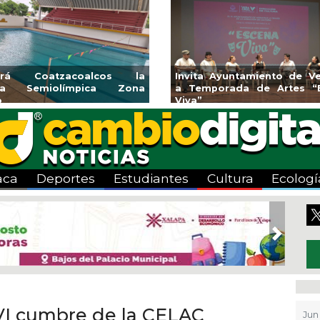
Invita Ayuntamiento de Veracruz
Aplicará CMAS 
a Temporada de Artes “Escena
Tandeo durante 
Viva”
aca
Deportes
Estudiantes
Cultura
Ecologí
Next
 VI cumbre de la CELAC
Jun 