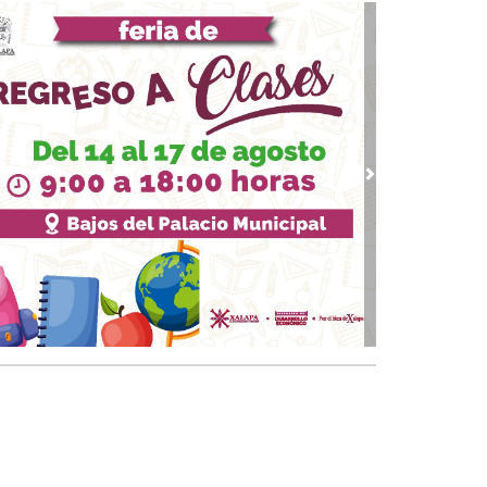
: “La otra solución final”
18, 2026 / 13:29
ump: del espejismo del Nobel de la Paz al
ginario del guerrero apocalíptico
10, 2026 / 12:23
 Reforma Electoral de Sheinbaum
 09, 2026 / 14:02
vious
Next
vuelta de los padres de la Hordas primitivas,
ump, Putin…
 24, 2026 / 10:00
 moderna Caja de Pandora
18, 2026 / 19:59
 presidenta Dra. Claudia Sheinbaum su
ascendencia"
20, 2025 / 11:33
uando la guerra deja de ser un accidente:
rania, Venezuela y el regreso del mundo
tal”