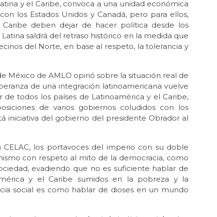
Dic 
atina y el Caribe, convoca a una unidad económica
“L
 con los Estados Unidos y Canadá, pero para ellos,
gue
 Caribe deben dejar de hacer política desde los
atina saldrá del retraso histórico en la medida que
Nov
Ge
ecinos del Norte, en base al respeto, la tolerancia y
Oct
Mil
de México de AMLO opinó sobre la situación real de
esperanza de una integración latinoamericana vuelve
Oct 
La 
or de todos los países de Latinoamérica y el Caribe,
 posiciones de varios gobiernos coludidos con los
Sep
á iniciativa del gobierno del presidente Obrador al
“Ec
Ec
a CELAC, los portavoces del imperio con su doble
Ago
La 
anismo con respeto al mito de la democracia, como
ilu
ociedad, evadiendo que no es suficiente hablar de
érica y el Caribe sumidos en la pobreza y la
Jul 
ticia social es como hablar de dioses en un mundo
¡Ag
Jun 
Tru