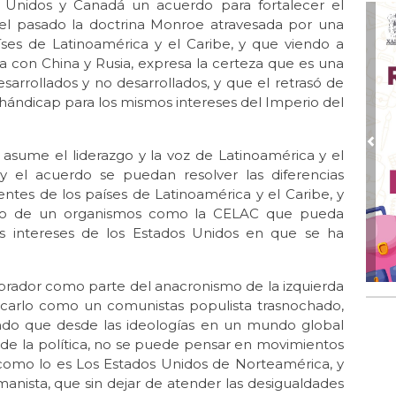
s Unidos y Canadá un acuerdo para fortalecer el
no?
 el pasado la doctrina Monroe atravesada por una
Mar 
aíses de Latinoamérica y el Caribe, y que viendo a
Tr
a con China y Rusia, expresa la certeza que es una
ima
arrollados y no desarrollados, y que el retrasó de
Mar 
 hándicap para los mismos intereses del Imperio del
La
Mar
Pre
asume el liderazgo y la voz de Latinoamérica y el
La 
 y el acuerdo se puedan resolver las diferencias
Tr
rentes de los países de Latinoamérica y el Caribe, y
Feb
ento de un organismos como la CELAC que pueda
La
los intereses de los Estados Unidos en que se ha
Feb 
La
ador como parte del anacronismo de la izquierda
"tr
bicarlo como un comunistas populista trasnochado,
Dic 
ndo que desde las ideologías en un mundo global
“C
 de la política, no se puede pensar en movimientos
Uc
omo lo es Los Estados Unidos de Norteamérica, y
bru
nista, que sin dejar de atender las desigualdades