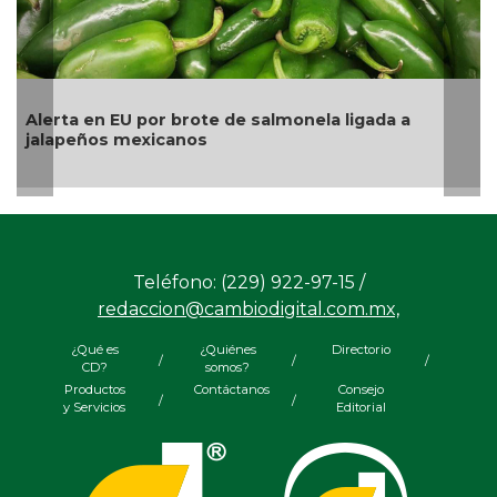
erta en EU por brote de salmonela ligada a
La UNA
lapeños mexicanos
pesos 
Teléfono: (229) 922-97-15 /
redaccion@cambiodigital.com.mx,
¿Qué es
¿Quiénes
Directorio
/
/
/
CD?
somos?
Productos
Contáctanos
Consejo
/
/
y Servicios
Editorial