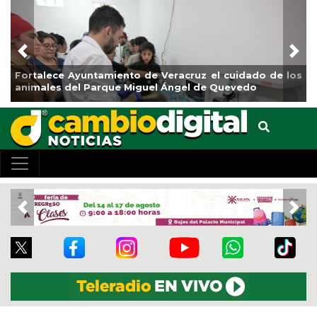
Previous
Nex
rtalece Ayuntamiento de Veracruz el cuidado de los
La ciu
imales del Parque Miguel Ángel de Quevedo
de Ref
Previous
Nex