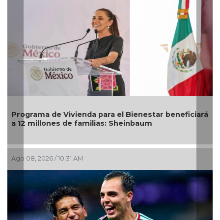
ograma de Vivienda para el Bienestar beneficiará
DIF Po
12 millones de familias: Sheinbaum
mayor
 08, 2026 / 10:31 AM
Ago 05,