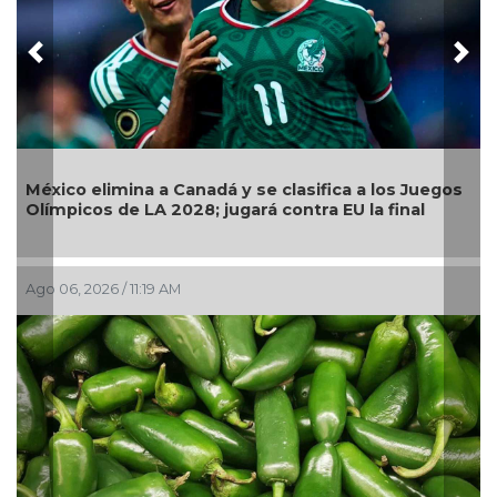
Previous
Nex
Llama 
xico elimina a Canadá y se clasifica a los Juegos
contin
ímpicos de LA 2028; jugará contra EU la final
públic
 06, 2026 / 11:19 AM
Ago 05,