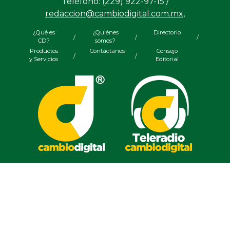
Teléfono: (229) 922-97-15 /
redaccion@cambiodigital.com.mx,
¿Qué es
¿Quiénes
Directorio
/
/
/
CD?
somos?
Productos
Contáctanos
Consejo
/
/
y Servicios
Editorial