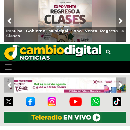
Previous
Nex
reso a
Reabrirá Coatzacoalcos la Alberca Semiolímpica Z
Centro
Previous
Nex