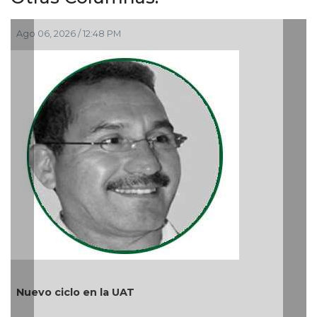
6 / 12:48 PM
Ago 05, 2026 / 9
lo en la UAT