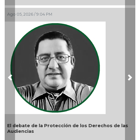
6 / 9:04 PM
¿Quién es pe
Ago 05, 2026 / 9
Previous
Nex
 de la Protección de los Derechos de las
as