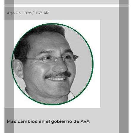
6 / 11:33 AM
La devoción p
reprimir el a
Ago 04, 2026 / 
ios en el gobierno de AVA