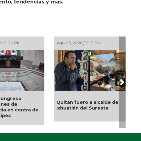
iento, tendencias y más.
 / 9:00 PM
Ago 05, 2026 / 8:18 PM
Next
Congreso
Quitan fuero a alcalde de
ones de
Ixhuatlán del Sureste
ia en contra de
ipes