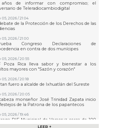
 años de informar con compromiso; el
versario de Teleradiocambiodigital
 05, 2026 / 21:04
debate de la Protección de los Derechos de las
iencias
 05, 2026 / 21:00
rueba Congreso Declaraciones de
cedencia en contra de dos munícipes
 05, 2026 / 20:55
F Poza Rica lleva sabor y bienestar a los
ltos mayores con "Sazón y corazón"
 05, 2026 / 20:18
tan fuero a alcalde de Ixhuatlán del Sureste
 05, 2026 / 20:05
abeza monseñor José Trinidad Zapata inicio
festejos de la Patrona de los papantecos
 05, 2026 / 19:46
rega DIF Municipal de Veracruz cerca de 100
denciales de discapacidad
LEER +