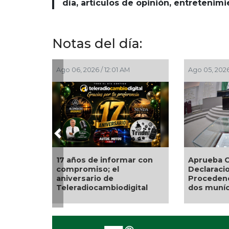
día, artículos de opinión, entretenim
Notas del día:
Ago 06, 2026 / 12:01 AM
Ago 05, 2026
Previous
17 años de informar con
Aprueba 
compromiso; el
Declaraci
aniversario de
Procedenc
Teleradiocambiodigital
dos muníc