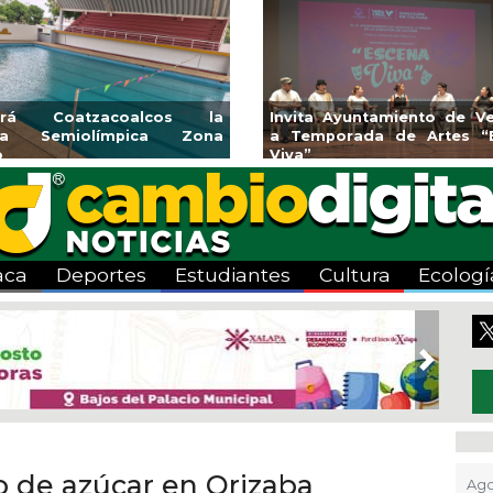
rirá Coatzacoalcos la
Invita Ayuntamiento de Ve
rca Semiolímpica Zona
a Temporada de Artes “
o
Viva”
aca
Deportes
Estudiantes
Cultura
Ecologí
Next
do de azúcar en Orizaba
Ago