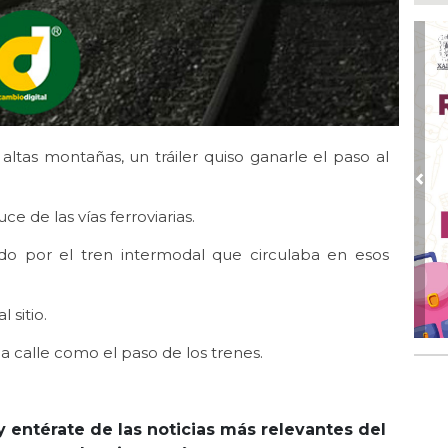
Ago
En 
por
Ago
Alc
Ago 
 altas montañas, un tráiler quiso ganarle el paso al
Alc
pre
Pre
ce de las vías ferroviarias.
Ago
Más
llado por el tren intermodal que circulaba en esos
An
Ago
Sup
 sitio.
for
la calle como el paso de los trenes.
y entérate de las noticias más relevantes del