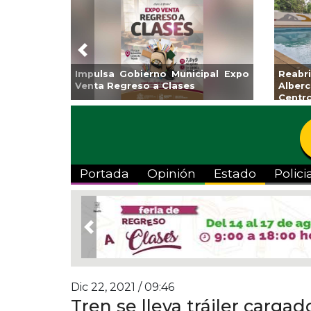
Previous
Impulsa Gobierno Municipal Expo
Reab
Venta Regreso a Clases
Albe
Centr
Portada
Opinión
Estado
Polici
Previous
Dic 22, 2021 / 09:46
Tren se lleva tráiler carga