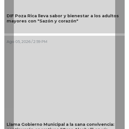
Una silla de ruedas, un n
abor y bienestar a los adultos
Alondra: Pedro Miguel y 
y corazón"
petición de familia
Ago 05, 2026 / 12:13 PM
ipal a la sana convivencia:
Nueva oferta educativa i