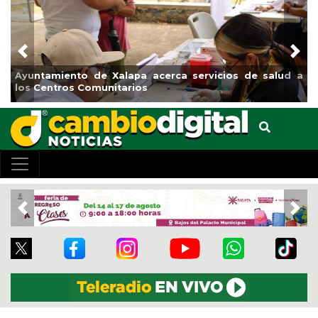
Previous
Nex
pa acerca servicios de salud a
Municipio arrancará primer
ios
el boulevard 5 de febrero
Previous
Nex