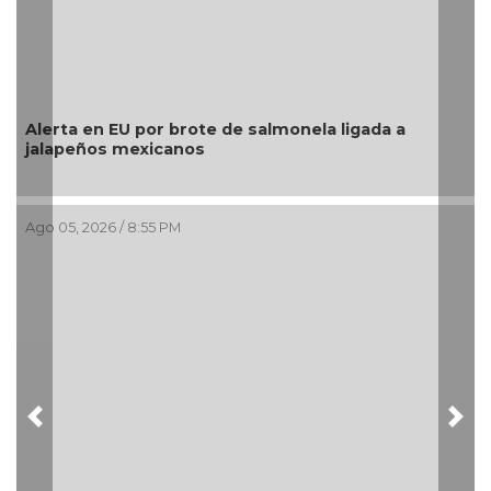
e de salmonela ligada a
La UNAM analiza sanción 
pesos a Territorium Life
Ago 05, 2026 / 2:23 PM
Previous
Nex