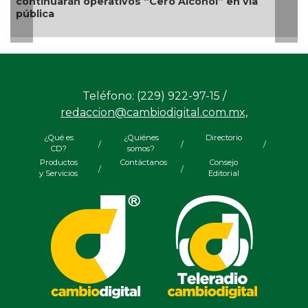
os “Cero Alcohol” en vía
competitividad turística
Teléfono: (229) 922-97-15 /
redaccion@cambiodigital.com.mx,
¿Qué es
¿Quiénes
Directorio
/
/
/
CD?
somos?
Productos
Contáctanos
Consejo
/
/
y Servicios
Editorial