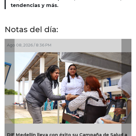
tendencias y más.
Notas del día:
Ago 08, 2026 / 8:36 PM
A
DIF Medellín lleva con éxito su Campaña de Salud a