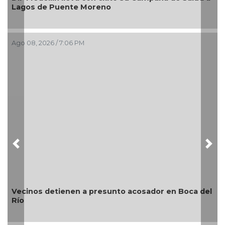
Lagos de Puente Moreno
Ago 08, 2026 / 7:06 PM
A
Previous
Nex
Vecinos detienen a presunto acosador en Boca del
Río