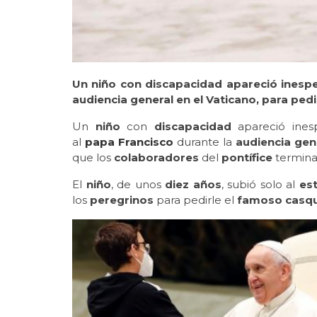
Un niño con discapacidad apareció inespe
audiencia general en el Vaticano, para pedir
Un
niño
con
discapacidad
apareció ines
al
papa Francisco
durante la
audiencia gen
que los
colaboradores
del
pontífice
termina
El
niño
, de unos
diez años
, subió solo al
es
los
peregrinos
para pedirle el
famoso casqu