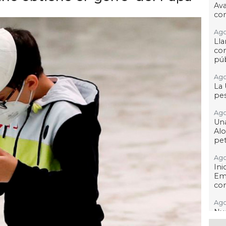
Av
con
Ago
Lla
co
púb
Ago
La 
pes
Ago
Una
Alo
pet
Ago
In
Em
co
Ago
Nu
en