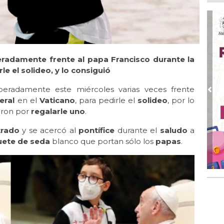
Ago
Equ
Nor
ne
Ago
radamente frente al papa Francisco durante la
La
le el solideo, y lo consiguió
sal
peradamente este miércoles varias veces frente
Ago
Pre
eral
en el
Vaticano
, para pedirle el
solideo
, por lo
A v
ron por
regalarle uno
.
Ago
Im
trado
y se acercó al
pontífice
durante el
saludo
a
loc
ete de seda
blanco que portan sólo los
papas
.
Ma
Ago 
Nu
com
Ago
Más
"An