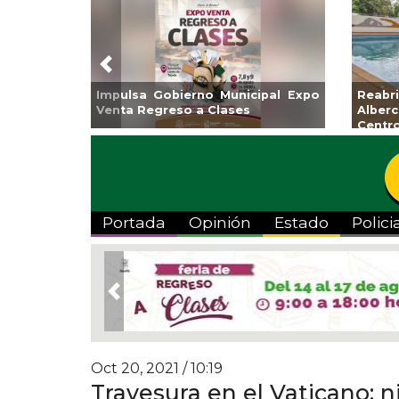
Previous
Guarniciones y banquetas para la
Empr
colonia El Mango en Pánuco
exp
Bicent
Portada
Opinión
Estado
Polici
Previous
Oct 20, 2021 / 10:19
Travesura en el Vaticano: n