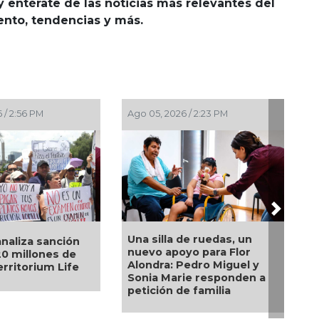
y entérate de las noticias más relevantes del
iento, tendencias y más.
 / 6:53 PM
Ago 04, 2026 / 6:15 PM
Next
Examen de la UNAM:
mión con
aspirantes aprobados se
y desatan rapiña
amparan, rechazan repetir
sco
la prueba