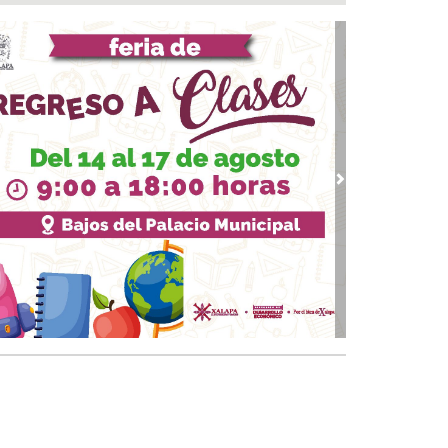
 05, 2026 / 13:25
ipo multidisciplinario de UMAE de Veracruz
te salva vida de paciente infectada con hongo
gro
 05, 2026 / 12:57
s pensiones máximas sólo podrán igualar el
ario de la Presidenta
 05, 2026 / 12:53
vious
Next
er si esta vez no rompo nada... 😝🤪🤣
 05, 2026 / 12:44
pulsa Gobierno de Coatzacoalcos economía
al con espacios gratuitos para el Festival del
r
05, 2026 / 12:13
eva oferta educativa impulsará la
petitividad turística de Veracruz
 05, 2026 / 12:03
 espacios dignos para San Andrés Tuxtla con
dadores al 100"