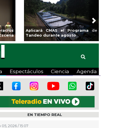
Next
sa la
Continúa Coatza Vive el Verano
Coyote
2026 con cine, actividades
lúdicas y expo
a
Espectáculos
Ciencia
Agenda
EN TIEMPO REAL
 05, 2026 / 15:07