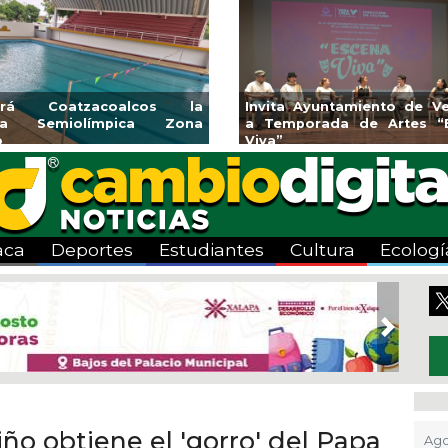
endedores de Xalapa
Coatzacoalcos impul
onen en Mercadito
halterofilia con la Copa 
enario
2026
aca
Deportes
Estudiantes
Cultura
Ecologí
Next
iño obtiene el 'gorro' del Papa
Ago