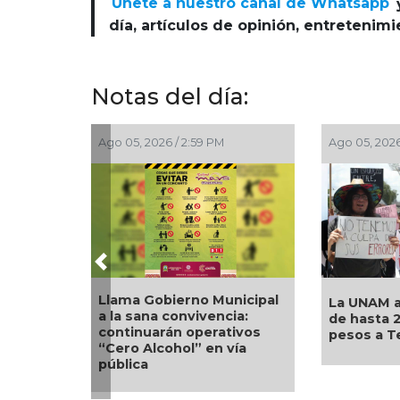
Únete a nuestro canal de Whatsapp
día, artículos de opinión, entretenim
Notas del día:
Ago 04, 2026 / 7:13 PM
Ago 04, 2026
Previous
León, Oaxaca, Tijuana y
Vuelca ca
Ciudad de México, sedes
mezclilla 
del examen de control de
en Axapu
la UNAM, del 12 al 19 de
agosto