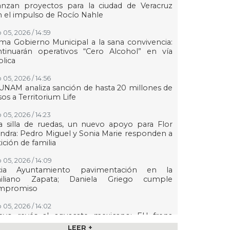
anzan proyectos para la ciudad de Veracruz
 el impulso de Rocío Nahle
 05, 2026 / 14:59
ma Gobierno Municipal a la sana convivencia:
ntinuarán operativos “Cero Alcohol” en vía
lica
 05, 2026 / 14:56
UNAM analiza sanción de hasta 20 millones de
os a Territorium Life
 05, 2026 / 14:23
 silla de ruedas, un nuevo apoyo para Flor
ndra: Pedro Miguel y Sonia Marie responden a
ición de familia
 05, 2026 / 14:09
icia Ayuntamiento pavimentación en la
iliano Zapata; Daniela Griego cumple
mpromiso
 05, 2026 / 14:02
evo revés al aguacate mexicano: EU frena
víos desde Michoacán
LEER +