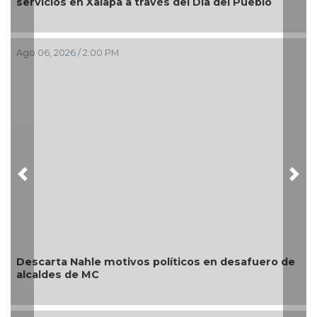
Festival del Mar 2026
Ago 06, 2026 / 1:26 PM
Previous
Nex
de
Artistas veracruzanos preparan “Dromomanía” en
el Teatro Fernando Gutiérrez Barrios