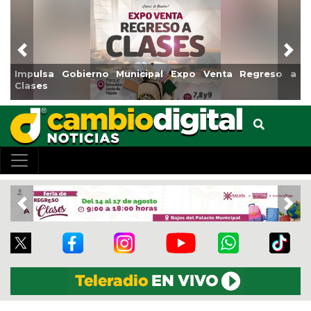
Previous
Nex
o a
Reabrirá Coatzacoalcos la Alberca Semiolímpica Zona
Centro
Previous
Nex