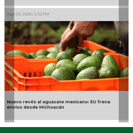
Ago 05, 2026 / 2:02 PM
A
Nuevo revés al aguacate mexicano: EU frena
I
envíos desde Michoacán
l