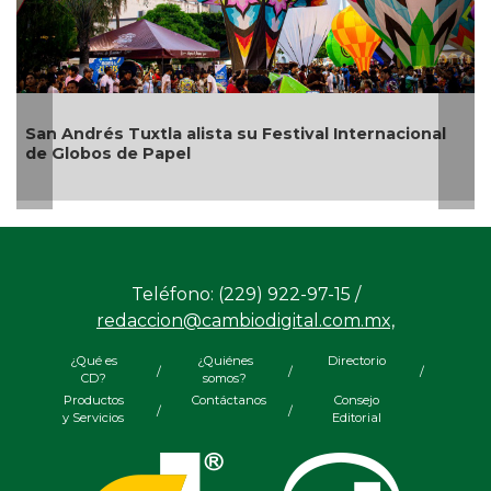
San Andrés Tuxtla alista su Festival Internacional
de Globos de Papel
Teléfono: (229) 922-97-15 /
redaccion@cambiodigital.com.mx,
¿Qué es
¿Quiénes
Directorio
/
/
/
CD?
somos?
Productos
Contáctanos
Consejo
/
/
y Servicios
Editorial