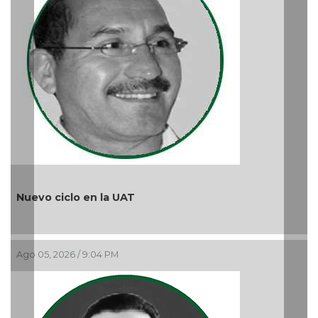
lo en la UAT
6 / 9:04 PM
¿Quién es pe
Ago 05, 2026 / 9