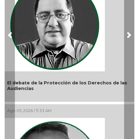
Previous
Nex
 de la Protección de los Derechos de las
as
6 / 11:33 AM
La devoción p