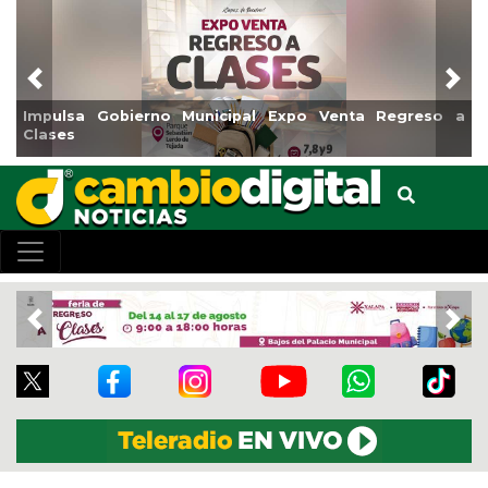
Previous
Nex
bierno Municipal Expo Venta Regreso a
Reabrirá Coatza
Centro
Previous
Nex