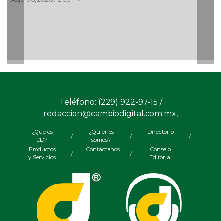
Teléfono: (229) 922-97-15 /
redaccion@cambiodigital.com.mx,
¿Qué es
¿Quiénes
Directorio
/
/
/
CD?
somos?
Productos
Contáctanos
Consejo
/
/
y Servicios
Editorial