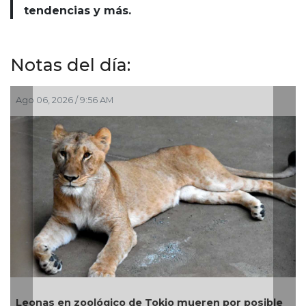
tendencias y más.
Notas del día:
:56 AM
Jul 30, 2026 / 10:27 AM
Gobierno invierte
lógico de Tokio mueren por posible