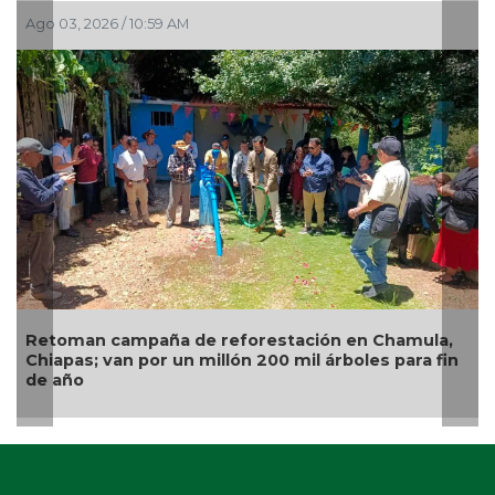
0:59 AM
Jul 28, 2026 / 9:46 AM
aña de reforestación en Chamula,
Alertan en Puebla
or un millón 200 mil árboles para fin
infectadas de mi