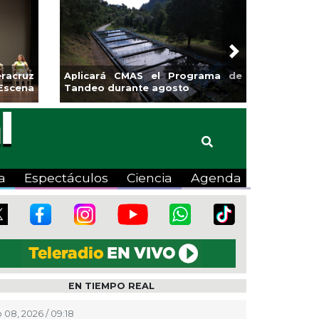
Next
sa la
Continúa Coatza Vive el Verano
Coyote
2026 con cine, actividades
lúdicas y expo
a
Espectáculos
Ciencia
Agenda
EN TIEMPO REAL
 08, 2026 / 09:18