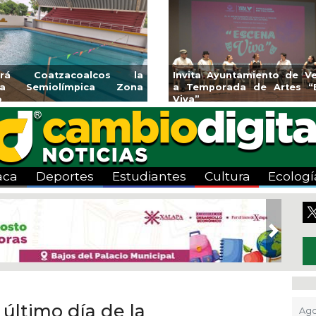
endedores de Xalapa
Coatzacoalcos impul
onen en Mercadito
halterofilia con la Copa 
enario
2026
aca
Deportes
Estudiantes
Cultura
Ecologí
Next
 último día de la
Ago