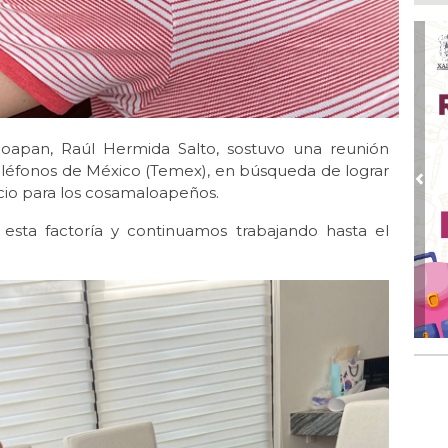
En 
20 
Ago
San
de 
Ago
loapan, Raúl Hermida Salto, sostuvo una reunión
Al
Bug
Teléfonos de México (Temex), en búsqueda de lograr
Pre
vicio para los cosamaloapeños.
Ago
Má
esta factoría y continuamos trabajando hasta el
ope
del
Ago
¿C