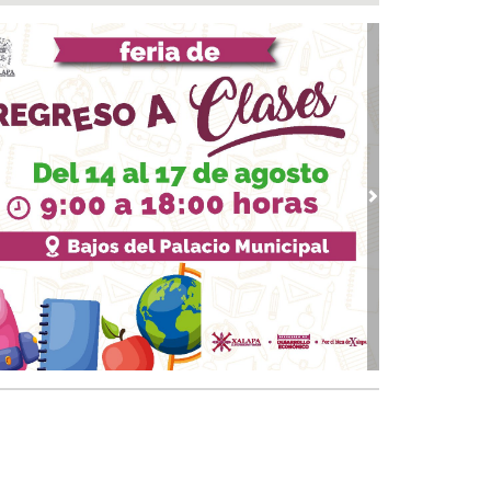
marcha trabajos de rehabilitación en avenida
de Noviembre; habrá reducción a un carril
 07, 2026 / 22:31
 Andrés Tuxtla alista su Festival Internacional
Globos de Papel
 07, 2026 / 20:42
calde Samuel Acosta inaugura la calle
ambilias en El Tejar
vious
Next
 07, 2026 / 19:00
s de 120 elementos de seguridad refuerzan
rativos vs rodadas de motociclistas en Boca
 Río
 07, 2026 / 18:49
on o sin espuma?