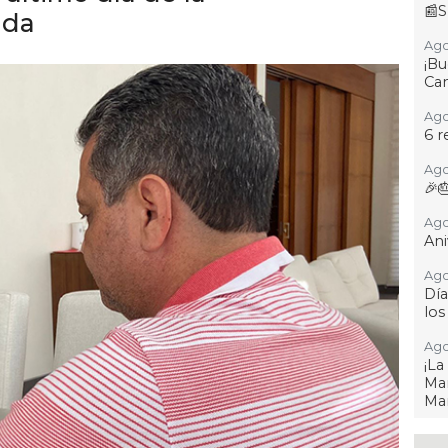
📰S
ida
Ago
¡B
Cam
Ago
6 r
Ago
🎉
Ago
Ani
Ago
Día
los
Ago
¡L
Man
Ma
Ago