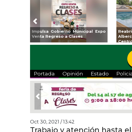
Previous
Guarniciones y banquetas para la
Empr
colonia El Mango en Pánuco
exp
Bicent
Portada
Opinión
Estado
Polici
Previous
Oct 30, 2021 / 13:42
Trabajo y atención hasta el