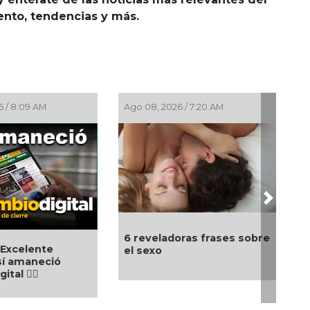
iento, tendencias y más.
 / 5:30 AM
Ago 08, 2026 / 4:30 AM
Next
Día Internacional del Gato:
o del natalicio de
celebrando a uno de los
Zapata
animales de compañía
más queridos